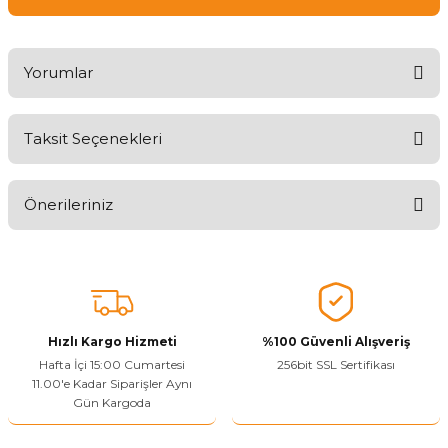
Yorumlar
Taksit Seçenekleri
Ürünü Değerlendirerek Müşterilerimize Deneyiminizden Bahsedin
🤩
Önerileriniz
Ürünü Değerlendir
Bu ürünün fiyat bilgisi, resim, ürün açıklamalarında ve diğer
konularda yetersiz gördüğünüz noktaları öneri formunu kullanarak
tarafımıza iletebilirsiniz.
Görüş ve önerileriniz için teşekkür ederiz.
Hızlı Kargo Hizmeti
%100 Güvenli Alışveriş
Ürün resmi kalitesiz, bozuk veya görüntülenemiyor.
Hafta İçi 15:00 Cumartesi
256bit SSL Sertifikası
11.00'e Kadar Siparişler Aynı
Ürün açıklamasında eksik bilgiler bulunuyor.
Gün Kargoda
Sitenize Pek Güvenemedim