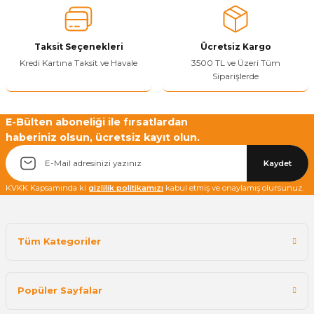
Ürün fiyatı diğer sitelerden daha pahalı.
Bu ürüne benzer farklı alternatifler olmalı.
Taksit Seçenekleri
Ücretsiz Kargo
Kredi Kartına Taksit ve Havale
3500 TL ve Üzeri Tüm
Siparişlerde
Yetkiliye Gönder
E-Bülten aboneliği ile fırsatlardan
haberiniz olsun, ücretsiz kayıt olun.
Kaydet
KVKK Kapsamında ki
gizlilik politikamızı
kabul etmiş ve onaylamış olursunuz.
Tüm Kategoriler
Popüler Sayfalar