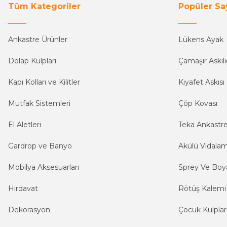
Tüm Kategoriler
Popüler Sa
Ankastre Ürünler
Lükens Ayak
Dolap Kulpları
Çamaşır Askılı
Kapı Kolları ve Kilitler
Kıyafet Askısı
Mutfak Sistemleri
Çöp Kovası
El Aletleri
Teka Ankastr
Gardrop ve Banyo
Akülü Vidala
Mobilya Aksesuarları
Sprey Ve Boya
Hırdavat
Rötüş Kalemi
Dekorasyon
Çocuk Kulplar