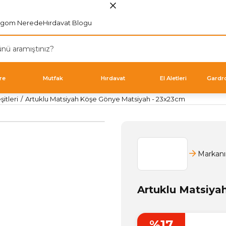
rgom Nerede
Hırdavat Blogu
re
Mutfak
Hırdavat
El Aletleri
Gardr
itleri
Artuklu Matsiyah Köşe Gönye Matsiyah - 23x23cm
Markanı
Artuklu Matsiya
%17