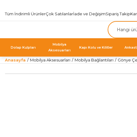
Tüm İndirimli Ürünler
Çok Satılanlar
İade ve Değişim
Sipariş Takip
Ka
Mobilya
Dolap Kulpları
Kapı Kolu ve Kilitler
Ankast
Aksesuarları
Anasayfa
Mobilya Aksesuarları
Mobilya Bağlantıları
Gönye Çeş