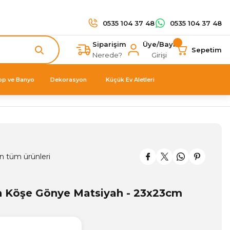
0535 104 37 48
0535 104 37 48
Siparişim
Üye/Bayi
Sepetim
Nerede?
Girişi
op ve Banyo
Dekorasyon
Küçük Ev Aletleri
n tüm ürünleri
h Köşe Gönye Matsiyah - 23x23cm