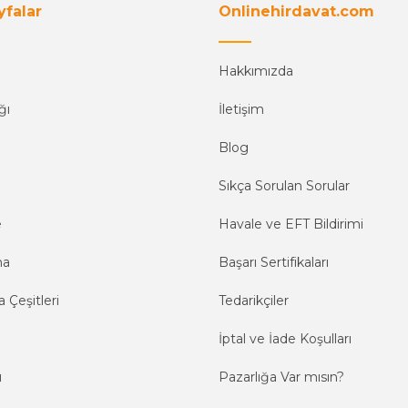
yfalar
Onlinehirdavat.com
Hakkımızda
ğı
İletişim
Blog
Sıkça Sorulan Sorular
e
Havale ve EFT Bildirimi
ma
Başarı Sertifikaları
 Çeşitleri
Tedarikçiler
İptal ve İade Koşulları
ı
Pazarlığa Var mısın?