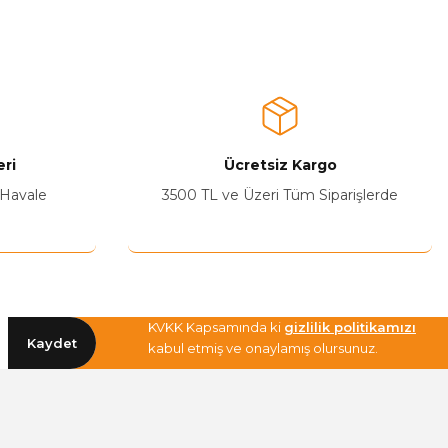
a iletebilirsiniz.
ri
Ücretsiz Kargo
 Havale
3500 TL ve Üzeri Tüm Siparişlerde
KVKK Kapsamında ki
gizlilik politikamızı
Kaydet
kabul etmiş ve onaylamış olursunuz.