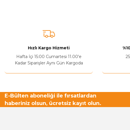
Bu ürünün fiyat bilgisi, resim, ürün açıklamalarında ve diğer ko
Görüş ve önerileriniz için teşekkür ederiz.
Ürün resmi kalitesiz, bozuk veya görüntülenemiyor.
Ürün açıklamasında eksik bilgiler bulunuyor.
Sitenize Pek Güvenemedim
Hızlı Kargo Hizmeti
%10
Ürün fiyatı diğer sitelerden daha pahalı.
Hafta İçi 15:00 Cumartesi 11.00'e
25
Bu ürüne benzer farklı alternatifler olmalı.
Kadar Siparişler Aynı Gün Kargoda
E-Bülten aboneliği ile fırsatlardan
haberiniz olsun, ücretsiz kayıt olun.