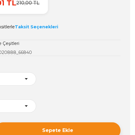
01 TL
210,00 TL
sitlerle
Taksit Seçenekleri
 Çeşitleri
20888_66840
Sepete Ekle