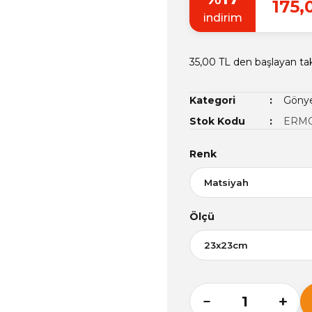
175,
indirim
35,00 TL den başlayan tak
Kategori
Gönye
Stok Kodu
ERMO
Renk
Ölçü