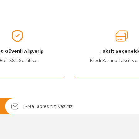
nularda yetersiz gördüğünüz noktaları öneri formunu kullanarak tarafımız
Ürünü Değerlendirerek Müşterilerimize Deneyiminizden Bahsedin🤩
Ürünü Değerlendir
0 Güvenli Alışveriş
Taksit Seçenekle
6bit SSL Sertifikası
Kredi Kartına Taksit ve
Yetkiliye Gönder