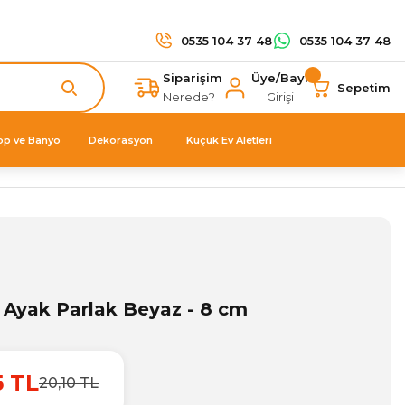
0535 104 37 48
0535 104 37 48
Siparişim
Üye/Bayi
Sepetim
Nerede?
Girişi
op ve Banyo
Dekorasyon
Küçük Ev Aletleri
 Ayak Parlak Beyaz - 8 cm
5 TL
20,10 TL