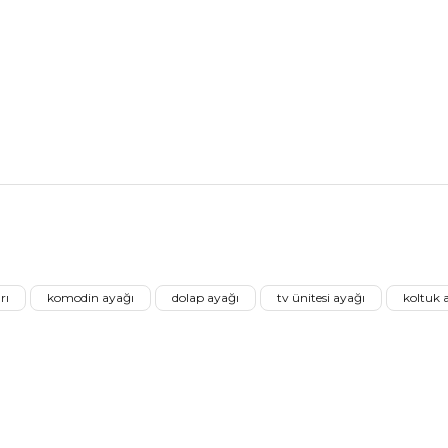
nularda yetersiz gördüğünüz noktaları öneri formunu kullanarak tarafımız
Ürünü Değerlendirerek Müşterilerimize Deneyiminizden Bahsedin🤩
rı
komodin ayağı
dolap ayağı
tv ünitesi ayağı
koltuk 
Ürünü Değerlendir