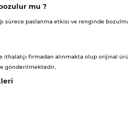
 bozulur mu ?
ı sürece paslanma etkisi ve renginde bozulm
ve ithalatçı firmadan alınmakta olup orijinal ü
ile gönderilmektedir.
leri