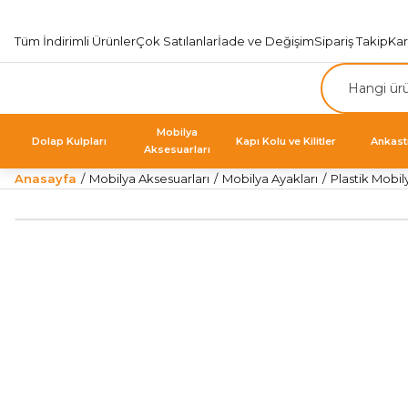
Tüm İndirimli Ürünler
Çok Satılanlar
İade ve Değişim
Sipariş Takip
Ka
Mobilya
Dolap Kulpları
Kapı Kolu ve Kilitler
Ankast
Aksesuarları
Anasayfa
Mobilya Aksesuarları
Mobilya Ayakları
Plastik Mobil