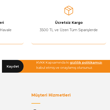
ri
Ücretsiz Kargo
 Havale
3500 TL ve Üzeri Tüm Siparişlerde
KVKK Kapsamında ki
gizlilik politikamızı
Kaydet
kabul etmiş ve onaylamış olursunuz.
Müşteri Hizmetleri