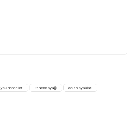
a iletebilirsiniz.
ayak modelleri
kanepe ayağı
dolap ayakları