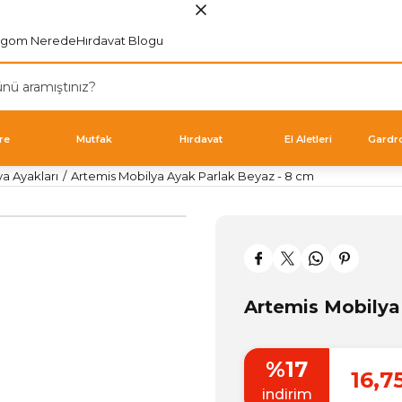
rgom Nerede
Hırdavat Blogu
re
Mutfak
Hırdavat
El Aletleri
Gardr
ya Ayakları
Artemis Mobilya Ayak Parlak Beyaz - 8 cm
Artemis Mobilya
%17
16,7
indirim