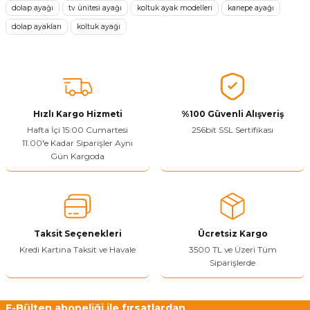
dolap ayağı
tv ünitesi ayağı
koltuk ayak modelleri
kanepe ayağı
dolap ayakları
koltuk ayağı
Ürün resmi kalitesiz, bozuk veya görüntülenemiyor.
Ürün açıklamasında eksik bilgiler bulunuyor.
Sitenize Pek Güvenemedim
Ürün fiyatı diğer sitelerden daha pahalı.
Bu ürüne benzer farklı alternatifler olmalı.
Hızlı Kargo Hizmeti
%100 Güvenli Alışveriş
Hafta İçi 15:00 Cumartesi
256bit SSL Sertifikası
11.00'e Kadar Siparişler Aynı
Gün Kargoda
Yetkiliye Gönder
Taksit Seçenekleri
Ücretsiz Kargo
Kredi Kartına Taksit ve Havale
3500 TL ve Üzeri Tüm
Siparişlerde
E-Bülten aboneliği ile fırsatlardan