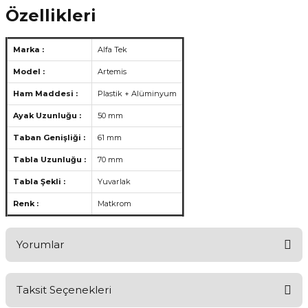
Özellikleri
Marka :
Alfa Tek
Model :
Artemis
Ham Maddesi :
Plastik + Alüminyum
Ayak Uzunluğu :
50 mm
Taban Genişliği :
61 mm
Tabla Uzunluğu :
70 mm
Tabla Şekli :
Yuvarlak
Renk :
Matkrom
Yorumlar
Taksit Seçenekleri
Ürünü Değerlendirerek Müşterilerimize Deneyiminizden Bahsedin