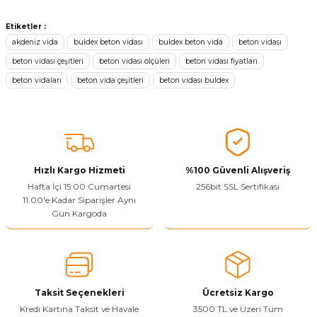
Bu ürünün fiyat bilgisi, resim, ürün açıklamalarında ve diğer
konularda yetersiz gördüğünüz noktaları öneri formunu kullanarak
Etiketler :
tarafımıza iletebilirsiniz.
akdeniz vida
buldex beton vidası
buldex beton vida
beton vidası
Görüş ve önerileriniz için teşekkür ederiz.
beton vidası çeşitleri
beton vidası ölçüleri
beton vidası fiyatları
beton vidaları
beton vida çeşitleri
beton vidası buldex
Ürün resmi kalitesiz, bozuk veya görüntülenemiyor.
Ürün açıklamasında eksik bilgiler bulunuyor.
Sitenize Pek Güvenemedim
Ürün fiyatı diğer sitelerden daha pahalı.
Bu ürüne benzer farklı alternatifler olmalı.
Hızlı Kargo Hizmeti
%100 Güvenli Alışveriş
Hafta İçi 15:00 Cumartesi
256bit SSL Sertifikası
11.00'e Kadar Siparişler Aynı
Gün Kargoda
Yetkiliye Gönder
Taksit Seçenekleri
Ücretsiz Kargo
Kredi Kartına Taksit ve Havale
3500 TL ve Üzeri Tüm