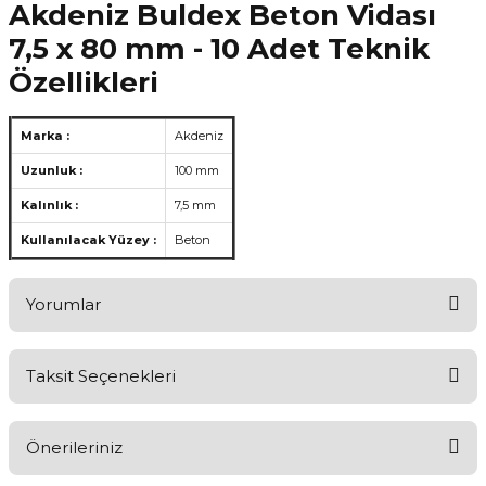
Akdeniz Buldex Beton Vidası
7,5 x 80 mm - 10 Adet Teknik
Özellikleri
Marka :
Akdeniz
Uzunluk :
100 mm
Kalınlık :
7,5 mm
Kullanılacak Yüzey :
Beton
Yorumlar
Taksit Seçenekleri
Ürünü Değerlendirerek Müşterilerimize Deneyiminizden Bahsedin
🤩
Önerileriniz
Ürünü Değerlendir