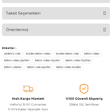
Taksit Seçenekleri
Ürünü Değerlendirerek Müşterilerimize Deneyiminizden Bahsedin
🤩
Önerileriniz
Ürünü Değerlendir
Bu ürünün fiyat bilgisi, resim, ürün açıklamalarında ve diğer
konularda yetersiz gördüğünüz noktaları öneri formunu kullanarak
Etiketler :
tarafımıza iletebilirsiniz.
akdeniz vida
buldex beton vidası
buldex beton vida
beton vidası
Görüş ve önerileriniz için teşekkür ederiz.
beton vidası çeşitleri
beton vidası ölçüleri
beton vidası fiyatları
beton vidaları
beton vida çeşitleri
beton vidası buldex
Ürün resmi kalitesiz, bozuk veya görüntülenemiyor.
Ürün açıklamasında eksik bilgiler bulunuyor.
Sitenize Pek Güvenemedim
Ürün fiyatı diğer sitelerden daha pahalı.
Bu ürüne benzer farklı alternatifler olmalı.
Hızlı Kargo Hizmeti
%100 Güvenli Alışveriş
Hafta İçi 15:00 Cumartesi
256bit SSL Sertifikası
11.00'e Kadar Siparişler Aynı