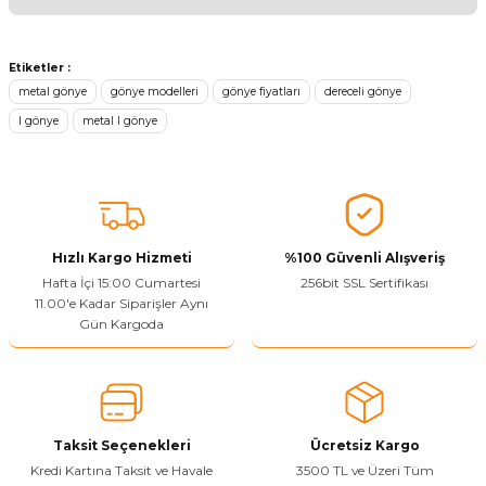
Ürünü Değerlendir
Bu ürünün fiyat bilgisi, resim, ürün açıklamalarında ve diğer
konularda yetersiz gördüğünüz noktaları öneri formunu kullanarak
Etiketler :
tarafımıza iletebilirsiniz.
metal gönye
gönye modelleri
gönye fiyatları
dereceli gönye
Görüş ve önerileriniz için teşekkür ederiz.
l gönye
metal l gönye
Ürün resmi kalitesiz, bozuk veya görüntülenemiyor.
Ürün açıklamasında eksik bilgiler bulunuyor.
Sitenize Pek Güvenemedim
Ürün fiyatı diğer sitelerden daha pahalı.
Hızlı Kargo Hizmeti
%100 Güvenli Alışveriş
Hafta İçi 15:00 Cumartesi
256bit SSL Sertifikası
Bu ürüne benzer farklı alternatifler olmalı.
11.00'e Kadar Siparişler Aynı
Gün Kargoda
Yetkiliye Gönder
Taksit Seçenekleri
Ücretsiz Kargo
Kredi Kartına Taksit ve Havale
3500 TL ve Üzeri Tüm