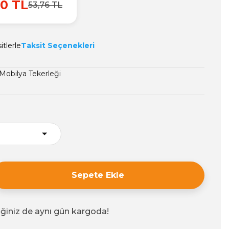
0 TL
53,76 TL
itlerle
Taksit Seçenekleri
 Mobilya Tekerleği
Sepete Ekle
iğiniz de aynı gün kargoda!