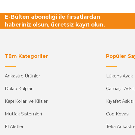
E-Bülten aboneliği ile fırsatlardan
haberiniz olsun, ücretsiz kayıt olun.
Tüm Kategoriler
Popüler Sa
Ankastre Ürünler
Lükens Ayak
Dolap Kulpları
Çamaşır Askılı
Kapı Kolları ve Kilitler
Kıyafet Askısı
Mutfak Sistemleri
Çöp Kovası
El Aletleri
Teka Ankastr