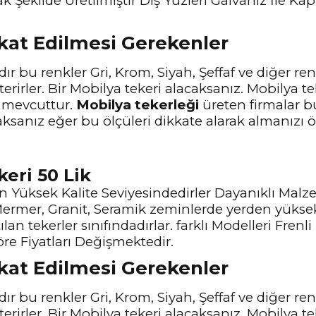
k Şekilde Üretilmiştir Dış Yüzleri Galvaniz İle K
kkat Edilmesi Gerekenler
ır bu renkler Gri, Krom, Siyah, Şeffaf ve diğer ren
terirler. Bir Mobilya tekeri alacaksanız. Mobilya t
ü mevcuttur.
Mobilya tekerleği
üreten firmalar b
ksanız eğer bu ölçüleri dikkate alarak almanızı ön
keri 50 Lik
En Yüksek Kalite Seviyesindedirler Dayanıklı Malz
ermer, Granit, Seramik zeminlerde yerden yüksek
an tekerler sınıfındadırlar. farklı Modelleri Frenl
re Fiyatları Değişmektedir.
kkat Edilmesi Gerekenler
ır bu renkler Gri, Krom, Siyah, Şeffaf ve diğer ren
terirler. Bir Mobilya tekeri alacaksanız. Mobilya t