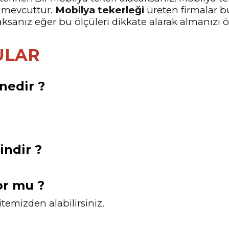
ü mevcuttur.
Mobilya tekerleği
üreten firmalar b
ksanız eğer bu ölçüleri dikkate alarak almanızı ön
ULAR
nedir ?
indir ?
or mu ?
itemizden alabilirsiniz.