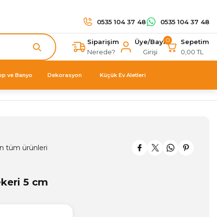
0535 104 37 48
0535 104 37 48
0
Siparişim
Üye/Bayi
Sepetim
Nerede?
Girişi
0,00 TL
op ve Banyo
Dekorasyon
Küçük Ev Aletleri
n tüm ürünleri
keri 5 cm