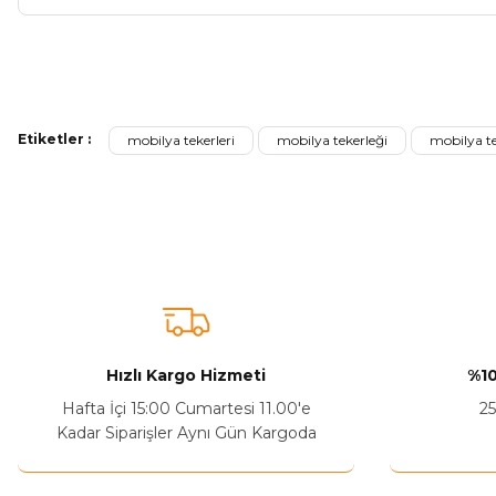
Bu ürünün fiyat bilgisi, resim, ürün açıklamalarında ve diğer ko
Görüş ve önerileriniz için teşekkür ederiz.
Etiketler :
mobilya tekerleri
mobilya tekerleği
mobilya te
Ürün resmi kalitesiz, bozuk veya görüntülenemiyor.
Ürün açıklamasında eksik bilgiler bulunuyor.
Sitenize Pek Güvenemedim
Ürün fiyatı diğer sitelerden daha pahalı.
Bu ürüne benzer farklı alternatifler olmalı.
Hızlı Kargo Hizmeti
%10
Hafta İçi 15:00 Cumartesi 11.00'e
25
Kadar Siparişler Aynı Gün Kargoda