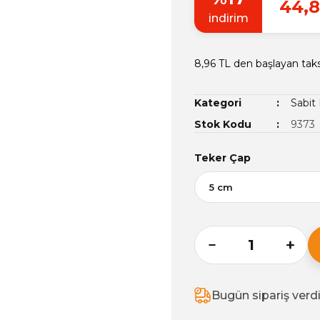
44,8
indirim
8,96 TL den başlayan taks
Kategori
Sabit
Stok Kodu
9373
Teker Çap
Bugün sipariş verd