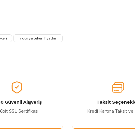
nularda yetersiz gördüğünüz noktaları öneri formunu kullanarak tarafımız
Ürünü Değerlendirerek Müşterilerimize Deneyiminizden Bahsedin🤩
keri
mobilya tekeri fiyatları
Ürünü Değerlendir
0 Güvenli Alışveriş
Taksit Seçenekle
6bit SSL Sertifikası
Kredi Kartına Taksit ve
Yetkiliye Gönder