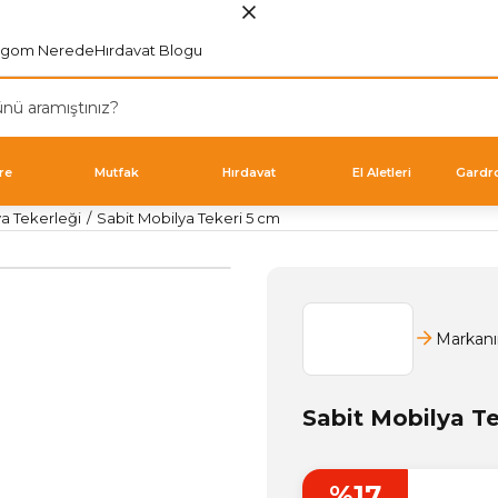
rgom Nerede
Hırdavat Blogu
re
Mutfak
Hırdavat
El Aletleri
Gardr
ya Tekerleği
Sabit Mobilya Tekeri 5 cm
Markanı
Sabit Mobilya Te
%17