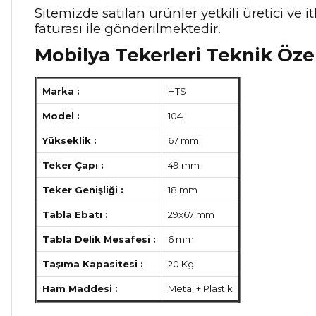
Sitemizde satılan ürünler yetkili üretici ve
faturası ile gönderilmektedir.
Mobilya Tekerleri Teknik Özel
Marka :
HTS
Model :
104
Yükseklik :
67 mm
Teker Çapı :
49 mm
Teker Genişliği :
18 mm
Tabla Ebatı :
29x67 mm
Tabla Delik Mesafesi :
6 mm
Taşıma Kapasitesi :
20 Kg
Ham Maddesi :
Metal + Plastik