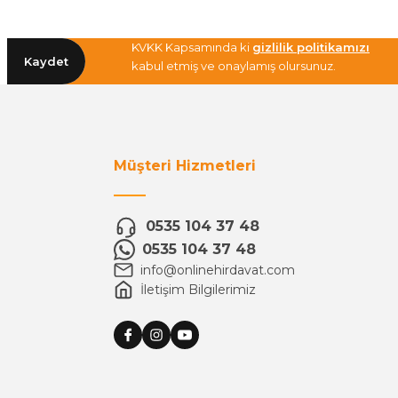
KVKK Kapsamında ki
gizlilik politikamızı
Kaydet
kabul etmiş ve onaylamış olursunuz.
Müşteri Hizmetleri
0535 104 37 48
0535 104 37 48
info@onlinehirdavat.com
İletişim Bilgilerimiz