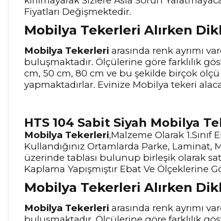
kırılmayarak Sizlere Asla Sorun Yaratmayaca
Fiyatları Değişmektedir.
Mobilya Tekerleri Alırken Di
Mobilya Tekerleri
arasında renk ayrımı vard
buluşmaktadır. Ölçülerine göre farklılık gös
cm, 50 cm, 80 cm ve bu şekilde birçok ölç
yapmaktadırlar. Evinize Mobilya tekeri alaca
HTS 104 Sabit Siyah Mobilya Te
Mobilya Tekerleri
,Malzeme Olarak 1.Sınıf 
Kullandığınız Ortamlarda Parke, Laminat, M
üzerinde tablası bulunup birleşik olarak satıl
Kaplama Yapışmıştır Ebat Ve Ölçeklerine Gö
Mobilya Tekerleri Alırken Di
Mobilya Tekerleri
arasında renk ayrımı vard
buluşmaktadır. Ölçülerine göre farklılık gös