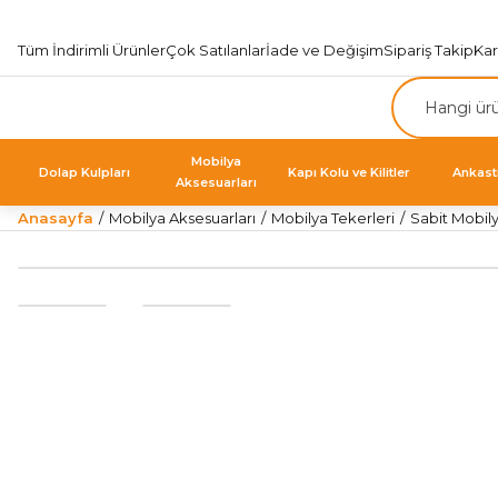
Tüm İndirimli Ürünler
Çok Satılanlar
İade ve Değişim
Sipariş Takip
Ka
Mobilya
Dolap Kulpları
Kapı Kolu ve Kilitler
Ankast
Aksesuarları
Anasayfa
Mobilya Aksesuarları
Mobilya Tekerleri
Sabit Mobil