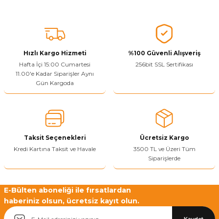
Vitrin Ara Ayakları
Askı Boruları ve Flanşları
Cam Kilidi
Piton Askı
Tutkal Çeşitleri
Fırça ve Spatula
Sıcak Hava Tabancası
Sabunluk
Pantolonluk
Ayak Tablaları
Ara Ayak ve Aparatları
Sandık Kilitleri
Streç
El Rendesi
Şampuanlık
Hızlı Kargo Hizmeti
%100 Güvenli Alışveriş
aları
Papuç Çeşitleri
Elektronik Kilitler
Vida, Dübel ve Çivi
Silikon Tabancaları
Tuvalet Fırçalığı
Hafta İçi 15:00 Cumartesi
256bit SSL Sertifikası
11.00'e Kadar Siparişler Aynı
Gün Kargoda
Zımba Teli
Tuvalet Kağıtlılığı
Zımpara Çeşitleri
Taksit Seçenekleri
Ücretsiz Kargo
Kredi Kartına Taksit ve Havale
3500 TL ve Üzeri Tüm
Siparişlerde
E-Bülten aboneliği ile fırsatlardan
haberiniz olsun, ücretsiz kayıt olun.