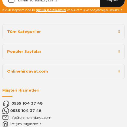
Kaydet
KVKK Kapsamında ki
gizlilik politikamızı
kabul etmiş ve onaylamış olursunuz.
Tüm Kategoriler
Popüler Sayfalar
Onlinehirdavat.com
Müşteri Hizmetleri
0535 104 37 48
0535 104 37 48
info@onlinehirdavat.com
İletişim Bilgilerimiz