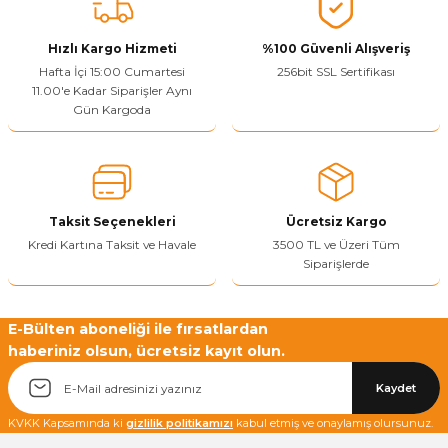
Vitrin Ara Ayakları
Askı Boruları ve Flanşları
Cam Kilidi
Piton Askı
Tutkal Çeşitleri
Fırça ve Spatula
Sıcak Hava Tabancası
Sabunluk
Pantolonluk
Hızlı Kargo Hizmeti
%100 Güvenli Alışveriş
Hafta İçi 15:00 Cumartesi
256bit SSL Sertifikası
Ayak Tablaları
Ara Ayak ve Aparatları
Sandık Kilitleri
Streç
El Rendesi
Şampuanlık
11.00'e Kadar Siparişler Aynı
Gün Kargoda
aları
Papuç Çeşitleri
Elektronik Kilitler
Vida, Dübel ve Çivi
Silikon Tabancaları
Tuvalet Fırçalığı
Zımba Teli
Tuvalet Kağıtlılığı
Zımpara Çeşitleri
Taksit Seçenekleri
Ücretsiz Kargo
Kredi Kartına Taksit ve Havale
3500 TL ve Üzeri Tüm
Siparişlerde
E-Bülten aboneliği ile fırsatlardan
haberiniz olsun, ücretsiz kayıt olun.
Kaydet
KVKK Kapsamında ki
gizlilik politikamızı
kabul etmiş ve onaylamış olursunuz.