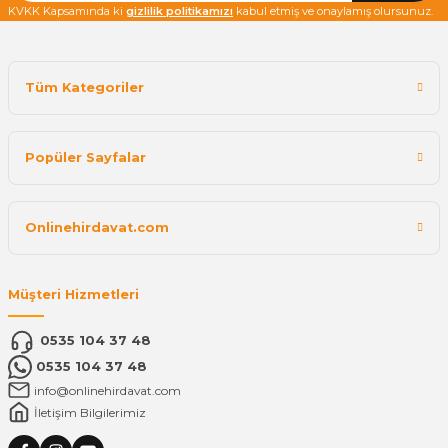
KVKK Kapsamında ki
gizlilik politikamızı
kabul etmiş ve onaylamış olursunuz.
Tüm Kategoriler
Popüler Sayfalar
Onlinehirdavat.com
Müşteri Hizmetleri
0535 104 37 48
0535 104 37 48
info@onlinehirdavat.com
İletişim Bilgilerimiz