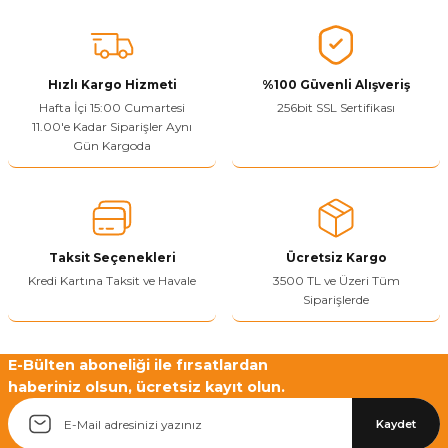
Vitrin Ara Ayakları
Askı Boruları ve Flanşları
Cam Kilidi
Piton Askı
Tutkal Çeşitleri
Fırça ve Spatula
Sıcak Hava Tabancası
Sabunluk
Pantolonluk
Ayak Tablaları
Ara Ayak ve Aparatları
Sandık Kilitleri
Streç
El Rendesi
Şampuanlık
Hızlı Kargo Hizmeti
%100 Güvenli Alışveriş
Hafta İçi 15:00 Cumartesi
256bit SSL Sertifikası
aları
Papuç Çeşitleri
Elektronik Kilitler
Vida, Dübel ve Çivi
Silikon Tabancaları
Tuvalet Fırçalığı
11.00'e Kadar Siparişler Aynı
Gün Kargoda
Zımba Teli
Tuvalet Kağıtlılığı
Zımpara Çeşitleri
Taksit Seçenekleri
Ücretsiz Kargo
Kredi Kartına Taksit ve Havale
3500 TL ve Üzeri Tüm
Siparişlerde
E-Bülten aboneliği ile fırsatlardan
haberiniz olsun, ücretsiz kayıt olun.
Kaydet