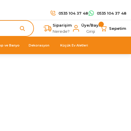
0535 104 37 48
0535 104 37 48
Siparişim
Üye/Bayi
Sepetim
Nerede?
Girişi
op ve Banyo
Dekorasyon
Küçük Ev Aletleri