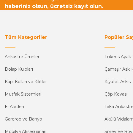
haberiniz olsun, ücretsiz kayıt olun.
Tüm Kategoriler
Popüler Sa
Ankastre Ürünler
Lükens Ayak
Dolap Kulpları
Çamaşır Askılı
Kapı Kolları ve Kilitler
Kıyafet Askısı
Mutfak Sistemleri
Çöp Kovası
El Aletleri
Teka Ankastr
Gardrop ve Banyo
Akülü Vidala
Mobilya Aksesuarları
Sprey Ve Boya