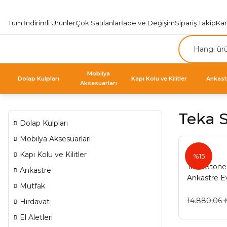
Tüm İndirimli Ürünler
Çok Satılanlar
İade ve Değişim
Sipariş Takip
Ka
Mobilya
Dolap Kulpları
Kapı Kolu ve Kilitler
Ankast
Aksesuarları
Teka S
Dolap Kulpları
Mobilya Aksesuarları
Teka
Kapı Kolu ve Kilitler
%15
Teka Stone
Ankastre
Ankastre E
Mutfak
14.880,06 
Hırdavat
El Aletleri