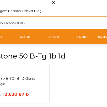
rgom Nerede
Hırdavat Blogu
re
Mutfak
Hırdavat
El Aletleri
Gardr
tone 50 B-Tg 1b 1d
 50 B-TG 1B 1D Granit
vye
12.630,87 ₺
₺