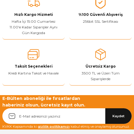
Vitrin Ara Ayakları
Askı Boruları ve Flanşları
Cam Kilidi
Piton Askı
Tutkal Çeşitleri
Fırça ve Spatula
Sıcak Hava Tabancası
Sabunluk
Pantolonluk
Hızlı Kargo Hizmeti
%100 Güvenli Alışveriş
Hafta İçi 15:00 Cumartesi
256bit SSL Sertifikası
Ayak Tablaları
Ara Ayak ve Aparatları
Sandık Kilitleri
Streç
El Rendesi
Şampuanlık
11.00'e Kadar Siparişler Aynı
Gün Kargoda
aları
Papuç Çeşitleri
Elektronik Kilitler
Vida, Dübel ve Çivi
Silikon Tabancaları
Tuvalet Fırçalığı
Zımba Teli
Tuvalet Kağıtlılığı
Zımpara Çeşitleri
Taksit Seçenekleri
Ücretsiz Kargo
Kredi Kartına Taksit ve Havale
3500 TL ve Üzeri Tüm
Siparişlerde
E-Bülten aboneliği ile fırsatlardan
haberiniz olsun, ücretsiz kayıt olun.
Kaydet
KVKK Kapsamında ki
gizlilik politikamızı
kabul etmiş ve onaylamış olursunuz.