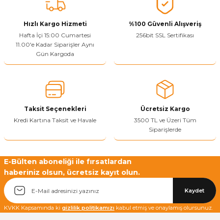
Vitrin Ara Ayakları
Askı Boruları ve Flanşları
Cam Kilidi
Piton Askı
Tutkal Çeşitleri
Fırça ve Spatula
Sıcak Hava Tabancası
Sabunluk
Pantolonluk
Hızlı Kargo Hizmeti
%100 Güvenli Alışveriş
Hafta İçi 15:00 Cumartesi
256bit SSL Sertifikası
Ayak Tablaları
Ara Ayak ve Aparatları
Sandık Kilitleri
Streç
El Rendesi
Şampuanlık
11.00'e Kadar Siparişler Aynı
Gün Kargoda
aları
Papuç Çeşitleri
Elektronik Kilitler
Vida, Dübel ve Çivi
Silikon Tabancaları
Tuvalet Fırçalığı
Zımba Teli
Tuvalet Kağıtlılığı
Zımpara Çeşitleri
Taksit Seçenekleri
Ücretsiz Kargo
Kredi Kartına Taksit ve Havale
3500 TL ve Üzeri Tüm
Siparişlerde
E-Bülten aboneliği ile fırsatlardan
haberiniz olsun, ücretsiz kayıt olun.
Kaydet
KVKK Kapsamında ki
gizlilik politikamızı
kabul etmiş ve onaylamış olursunuz.