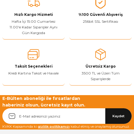
Vitrin Ara Ayakları
Askı Boruları ve Flanşları
Cam Kilidi
Piton Askı
Tutkal Çeşitleri
Fırça ve Spatula
Sıcak Hava Tabancası
Sabunluk
Pantolonluk
Hızlı Kargo Hizmeti
%100 Güvenli Alışveriş
Hafta İçi 15:00 Cumartesi
256bit SSL Sertifikası
Ayak Tablaları
Ara Ayak ve Aparatları
Sandık Kilitleri
Streç
El Rendesi
Şampuanlık
11.00'e Kadar Siparişler Aynı
Gün Kargoda
aları
Papuç Çeşitleri
Elektronik Kilitler
Vida, Dübel ve Çivi
Silikon Tabancaları
Tuvalet Fırçalığı
Zımba Teli
Tuvalet Kağıtlılığı
Zımpara Çeşitleri
Taksit Seçenekleri
Ücretsiz Kargo
Kredi Kartına Taksit ve Havale
3500 TL ve Üzeri Tüm
Siparişlerde
E-Bülten aboneliği ile fırsatlardan
haberiniz olsun, ücretsiz kayıt olun.
Kaydet
KVKK Kapsamında ki
gizlilik politikamızı
kabul etmiş ve onaylamış olursunuz.