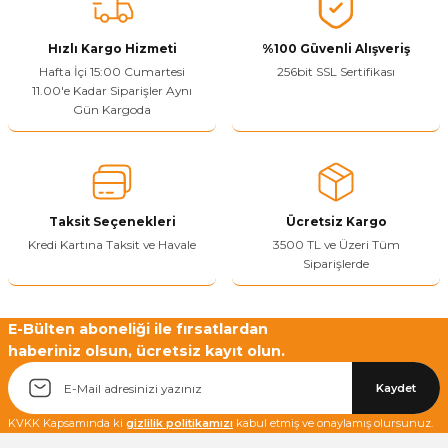
Vitrin Ara Ayakları
Askı Boruları ve Flanşları
Cam Kilidi
Piton Askı
Tutkal Çeşitleri
Fırça ve Spatula
Sıcak Hava Tabancası
Sabunluk
Pantolonluk
Hızlı Kargo Hizmeti
%100 Güvenli Alışveriş
Hafta İçi 15:00 Cumartesi
256bit SSL Sertifikası
Ayak Tablaları
Ara Ayak ve Aparatları
Sandık Kilitleri
Streç
El Rendesi
Şampuanlık
11.00'e Kadar Siparişler Aynı
Gün Kargoda
aları
Papuç Çeşitleri
Elektronik Kilitler
Vida, Dübel ve Çivi
Silikon Tabancaları
Tuvalet Fırçalığı
Zımba Teli
Tuvalet Kağıtlılığı
Zımpara Çeşitleri
Taksit Seçenekleri
Ücretsiz Kargo
Kredi Kartına Taksit ve Havale
3500 TL ve Üzeri Tüm
Siparişlerde
E-Bülten aboneliği ile fırsatlardan
haberiniz olsun, ücretsiz kayıt olun.
Kaydet
KVKK Kapsamında ki
gizlilik politikamızı
kabul etmiş ve onaylamış olursunuz.