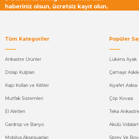
haberiniz olsun, ücretsiz kayıt olun.
Tüm Kategoriler
Popüler Sa
Ankastre Ürünler
Lükens Ayak
Dolap Kulpları
Çamaşır Askılı
Kapı Kolları ve Kilitler
Kıyafet Askısı
Mutfak Sistemleri
Çöp Kovası
El Aletleri
Teka Ankastr
Gardrop ve Banyo
Akülü Vidala
Mobilya Aksesuarları
Sprey Ve Boya