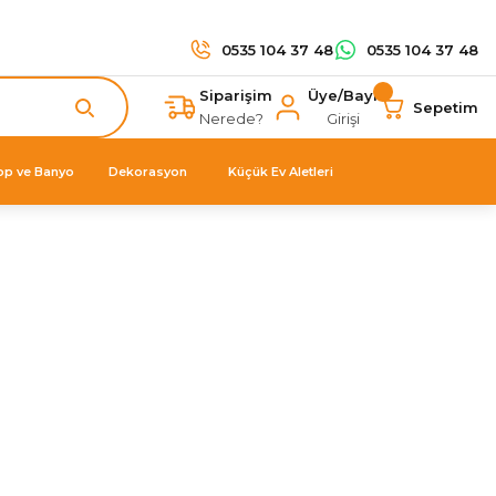
0535 104 37 48
0535 104 37 48
Siparişim
Üye/Bayi
Sepetim
Nerede?
Girişi
op ve Banyo
Dekorasyon
Küçük Ev Aletleri