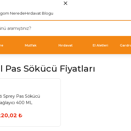
rgom Nerede
Hırdavat Blogu
re
Mutfak
Hırdavat
El Aletleri
Gardr
 Pas Sökücü Fiyatları
ti Sprey Pas Sökücü
ağlayıcı 400 ML
220,02 ₺