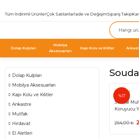
Tüm İndirimli Ürünler
Çok Satılanlar
İade ve Değişim
Sipariş Takip
Ka
Mobilya
Dolap Kulpları
Kapı Kolu ve Kilitler
Ankast
Aksesuarları
Soudal
Dolap Kulpları
Mobilya Aksesuarları
Soudal
Kapı Kolu ve Kilitler
%17
Soudal Mul
Ankastre
Koruyucu Y
Mutfak
264,00 ₺
Hırdavat
El Aletleri