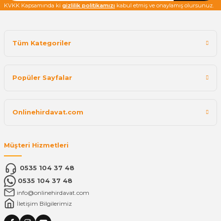
KVKK Kapsamında ki
gizlilik politikamızı
kabul etmiş ve onaylamış olursunuz.
Tüm Kategoriler
Popüler Sayfalar
Onlinehirdavat.com
Müşteri Hizmetleri
0535 104 37 48
0535 104 37 48
info@onlinehirdavat.com
İletişim Bilgilerimiz