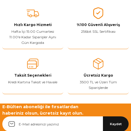
Vitrin Ara Ayakları
Askı Boruları ve Flanşları
Cam Kilidi
Piton Askı
Tutkal Çeşitleri
Fırça ve Spatula
Sıcak Hava Tabancası
Sabunluk
Pantolonluk
Ayak Tablaları
Ara Ayak ve Aparatları
Sandık Kilitleri
Streç
El Rendesi
Şampuanlık
Hızlı Kargo Hizmeti
%100 Güvenli Alışveriş
Hafta İçi 15:00 Cumartesi
256bit SSL Sertifikası
aları
Papuç Çeşitleri
Elektronik Kilitler
Vida, Dübel ve Çivi
Silikon Tabancaları
Tuvalet Fırçalığı
11.00'e Kadar Siparişler Aynı
Gün Kargoda
Zımba Teli
Tuvalet Kağıtlılığı
Zımpara Çeşitleri
Taksit Seçenekleri
Ücretsiz Kargo
Kredi Kartına Taksit ve Havale
3500 TL ve Üzeri Tüm
Siparişlerde
E-Bülten aboneliği ile fırsatlardan
haberiniz olsun, ücretsiz kayıt olun.
Kaydet