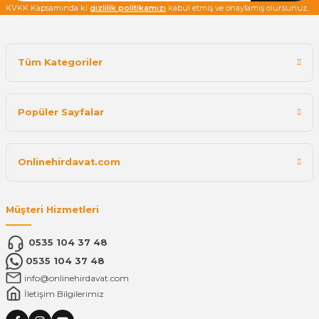
KVKK Kapsamında ki
gizlilik politikamızı
kabul etmiş ve onaylamış olursunuz.
Tüm Kategoriler
Popüler Sayfalar
Onlinehirdavat.com
Müşteri Hizmetleri
0535 104 37 48
0535 104 37 48
info@onlinehirdavat.com
İletişim Bilgilerimiz