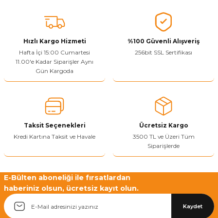
Vitrin Ara Ayakları
Askı Boruları ve Flanşları
Cam Kilidi
Piton Askı
Tutkal Çeşitleri
Fırça ve Spatula
Sıcak Hava Tabancası
Sabunluk
Pantolonluk
Ayak Tablaları
Ara Ayak ve Aparatları
Sandık Kilitleri
Streç
El Rendesi
Şampuanlık
Hızlı Kargo Hizmeti
%100 Güvenli Alışveriş
Hafta İçi 15:00 Cumartesi
256bit SSL Sertifikası
aları
Papuç Çeşitleri
Elektronik Kilitler
Vida, Dübel ve Çivi
Silikon Tabancaları
Tuvalet Fırçalığı
11.00'e Kadar Siparişler Aynı
Gün Kargoda
Zımba Teli
Tuvalet Kağıtlılığı
Zımpara Çeşitleri
Taksit Seçenekleri
Ücretsiz Kargo
Kredi Kartına Taksit ve Havale
3500 TL ve Üzeri Tüm
Siparişlerde
E-Bülten aboneliği ile fırsatlardan
haberiniz olsun, ücretsiz kayıt olun.
Kaydet