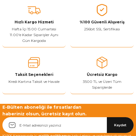
Vitrin Ara Ayakları
Askı Boruları ve Flanşları
Cam Kilidi
Piton Askı
Tutkal Çeşitleri
Fırça ve Spatula
Sıcak Hava Tabancası
Sabunluk
Pantolonluk
Ayak Tablaları
Ara Ayak ve Aparatları
Sandık Kilitleri
Streç
El Rendesi
Şampuanlık
Hızlı Kargo Hizmeti
%100 Güvenli Alışveriş
Hafta İçi 15:00 Cumartesi
256bit SSL Sertifikası
11.00'e Kadar Siparişler Aynı
aları
Papuç Çeşitleri
Elektronik Kilitler
Vida, Dübel ve Çivi
Silikon Tabancaları
Tuvalet Fırçalığı
Gün Kargoda
Zımba Teli
Tuvalet Kağıtlılığı
Zımpara Çeşitleri
Taksit Seçenekleri
Ücretsiz Kargo
Kredi Kartına Taksit ve Havale
3500 TL ve Üzeri Tüm
Siparişlerde
E-Bülten aboneliği ile fırsatlardan
haberiniz olsun, ücretsiz kayıt olun.
Kaydet
KVKK Kapsamında ki
gizlilik politikamızı
kabul etmiş ve onaylamış olursunuz.