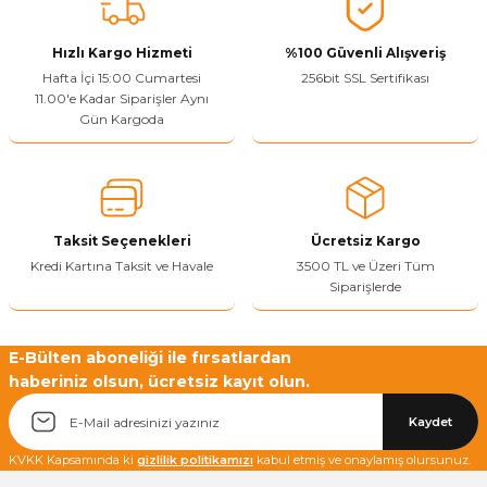
Vitrin Ara Ayakları
Askı Boruları ve Flanşları
Cam Kilidi
Piton Askı
Tutkal Çeşitleri
Fırça ve Spatula
Sıcak Hava Tabancası
Sabunluk
Pantolonluk
Hızlı Kargo Hizmeti
%100 Güvenli Alışveriş
Hafta İçi 15:00 Cumartesi
256bit SSL Sertifikası
Ayak Tablaları
Ara Ayak ve Aparatları
Sandık Kilitleri
Streç
El Rendesi
Şampuanlık
11.00'e Kadar Siparişler Aynı
Gün Kargoda
aları
Papuç Çeşitleri
Elektronik Kilitler
Vida, Dübel ve Çivi
Silikon Tabancaları
Tuvalet Fırçalığı
Zımba Teli
Tuvalet Kağıtlılığı
Zımpara Çeşitleri
Taksit Seçenekleri
Ücretsiz Kargo
Kredi Kartına Taksit ve Havale
3500 TL ve Üzeri Tüm
Siparişlerde
E-Bülten aboneliği ile fırsatlardan
haberiniz olsun, ücretsiz kayıt olun.
Kaydet
KVKK Kapsamında ki
gizlilik politikamızı
kabul etmiş ve onaylamış olursunuz.