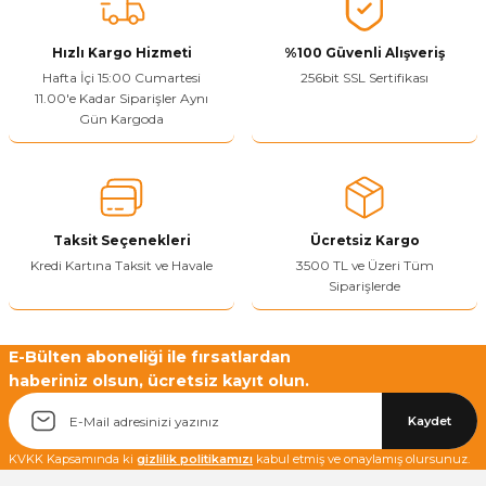
Vitrin Ara Ayakları
Askı Boruları ve Flanşları
Cam Kilidi
Piton Askı
Tutkal Çeşitleri
Fırça ve Spatula
Sıcak Hava Tabancası
Sabunluk
Pantolonluk
Hızlı Kargo Hizmeti
%100 Güvenli Alışveriş
Hafta İçi 15:00 Cumartesi
256bit SSL Sertifikası
Ayak Tablaları
Ara Ayak ve Aparatları
Sandık Kilitleri
Streç
El Rendesi
Şampuanlık
11.00'e Kadar Siparişler Aynı
Gün Kargoda
aları
Papuç Çeşitleri
Elektronik Kilitler
Vida, Dübel ve Çivi
Silikon Tabancaları
Tuvalet Fırçalığı
Zımba Teli
Tuvalet Kağıtlılığı
Zımpara Çeşitleri
Taksit Seçenekleri
Ücretsiz Kargo
Kredi Kartına Taksit ve Havale
3500 TL ve Üzeri Tüm
Siparişlerde
E-Bülten aboneliği ile fırsatlardan
haberiniz olsun, ücretsiz kayıt olun.
Kaydet
KVKK Kapsamında ki
gizlilik politikamızı
kabul etmiş ve onaylamış olursunuz.