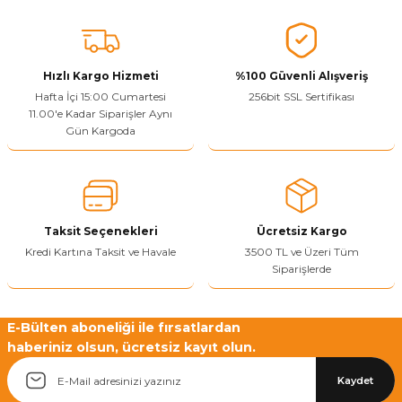
Vitrin Ara Ayakları
Askı Boruları ve Flanşları
Cam Kilidi
Piton Askı
Tutkal Çeşitleri
Fırça ve Spatula
Sıcak Hava Tabancası
Sabunluk
Pantolonluk
Ayak Tablaları
Ara Ayak ve Aparatları
Sandık Kilitleri
Streç
El Rendesi
Şampuanlık
Hızlı Kargo Hizmeti
%100 Güvenli Alışveriş
Hafta İçi 15:00 Cumartesi
256bit SSL Sertifikası
aları
Papuç Çeşitleri
Elektronik Kilitler
Vida, Dübel ve Çivi
Silikon Tabancaları
Tuvalet Fırçalığı
11.00'e Kadar Siparişler Aynı
Gün Kargoda
Zımba Teli
Tuvalet Kağıtlılığı
Zımpara Çeşitleri
Taksit Seçenekleri
Ücretsiz Kargo
Kredi Kartına Taksit ve Havale
3500 TL ve Üzeri Tüm
Siparişlerde
E-Bülten aboneliği ile fırsatlardan
haberiniz olsun, ücretsiz kayıt olun.
Kaydet