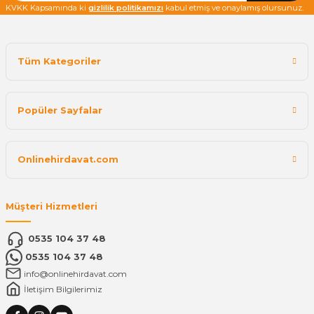
KVKK Kapsamında ki
gizlilik politikamızı
kabul etmiş ve onaylamış olursunuz.
Tüm Kategoriler
Popüler Sayfalar
Onlinehirdavat.com
Müşteri Hizmetleri
0535 104 37 48
0535 104 37 48
info@onlinehirdavat.com
İletişim Bilgilerimiz