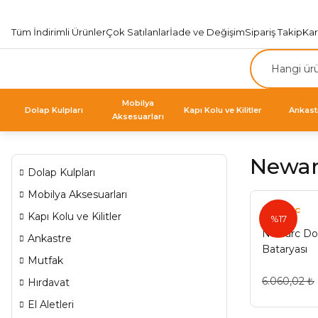
Tüm İndirimli Ürünler
Çok Satılanlar
İade ve Değişim
Sipariş Takip
Ka
Mobilya
Dolap Kulpları
Kapı Kolu ve Kilitler
Ankast
Aksesuarları
Newarc
Dolap Kulpları
Mobilya Aksesuarları
Newarc
Kapı Kolu ve Kilitler
%17
Newarc Do
Ankastre
Bataryası
Mutfak
6.060,02 ₺
Hırdavat
El Aletleri