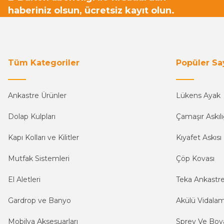
haberiniz olsun, ücretsiz kayıt olun.
Tüm Kategoriler
Popüler Sa
Ankastre Ürünler
Lükens Ayak
Dolap Kulpları
Çamaşır Askılı
Kapı Kolları ve Kilitler
Kıyafet Askısı
Mutfak Sistemleri
Çöp Kovası
El Aletleri
Teka Ankastr
Gardrop ve Banyo
Akülü Vidala
Mobilya Aksesuarları
Sprey Ve Boya