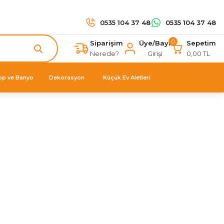
0535 104 37 48
0535 104 37 48
0
Siparişim
Üye/Bayi
Sepetim
Nerede?
Girişi
0,00 TL
op ve Banyo
Dekorasyon
Küçük Ev Aletleri