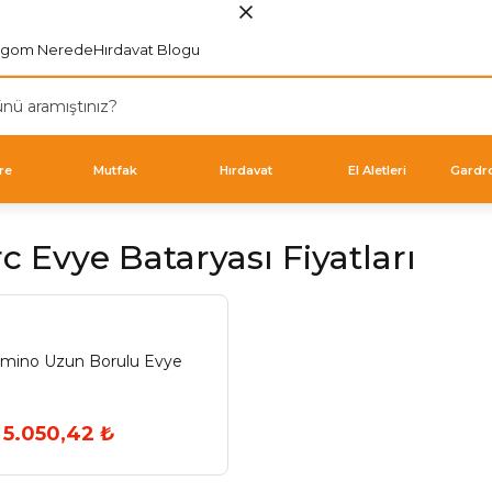
rgom Nerede
Hırdavat Blogu
re
Mutfak
Hırdavat
El Aletleri
Gardr
 Evye Bataryası Fiyatları
mino Uzun Borulu Evye
5.050,42 ₺