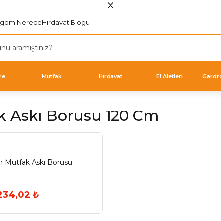
rgom Nerede
Hırdavat Blogu
re
Mutfak
Hırdavat
El Aletleri
Gardr
k Askı Borusu 120 Cm
m Mutfak Askı Borusu
234,02 ₺