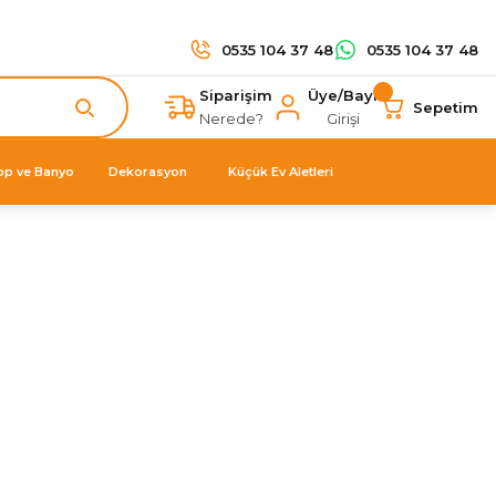
0535 104 37 48
0535 104 37 48
Siparişim
Üye/Bayi
Sepetim
Nerede?
Girişi
op ve Banyo
Dekorasyon
Küçük Ev Aletleri