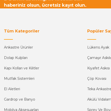
haberiniz olsun, ücretsiz kayıt olun.
Tüm Kategoriler
Popüler Sa
Ankastre Ürünler
Lükens Ayak
Dolap Kulpları
Çamaşır Askılı
Kapı Kolları ve Kilitler
Kıyafet Askısı
Mutfak Sistemleri
Çöp Kovası
El Aletleri
Teka Ankastr
Gardrop ve Banyo
Akülü Vidala
Mobilya Aksesuarları
Sprey Ve Boya