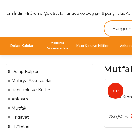
Tüm İndirimli Ürünler
Çok Satılanlar
İade ve Değişim
Sipariş Takip
Ka
Mobilya
Dolap Kulpları
Kapı Kolu ve Kilitler
Ankast
Aksesuarları
Mutfa
Dolap Kulpları
Mobilya Aksesuarları
Starax
Kapı Kolu ve Kilitler
%17
Starax Kro
Ankastre
Mutfak
280,80 ₺
Hırdavat
El Aletleri