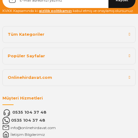
Kaydet
KVKK Kapsamında ki
gizlilik politikamızı
kabul etmiş ve onaylamış olursunuz.
Tüm Kategoriler
Popüler Sayfalar
Onlinehirdavat.com
Müşteri Hizmetleri
0535 104 37 48
0535 104 37 48
info@onlinehirdavat.com
İletişim Bilgilerimiz