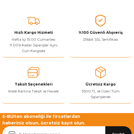
Vitrin Ara Ayakları
Askı Boruları ve Flanşları
Cam Kilidi
Piton Askı
Tutkal Çeşitleri
Fırça ve Spatula
Sıcak Hava Tabancası
Sabunluk
Pantolonluk
Ayak Tablaları
Ara Ayak ve Aparatları
Sandık Kilitleri
Streç
El Rendesi
Şampuanlık
Hızlı Kargo Hizmeti
%100 Güvenli Alışveriş
aları
Papuç Çeşitleri
Elektronik Kilitler
Vida, Dübel ve Çivi
Silikon Tabancaları
Tuvalet Fırçalığı
Hafta İçi 15:00 Cumartesi
256bit SSL Sertifikası
11.00'e Kadar Siparişler Aynı
Gün Kargoda
Zımba Teli
Tuvalet Kağıtlılığı
Zımpara Çeşitleri
Taksit Seçenekleri
Ücretsiz Kargo
Kredi Kartına Taksit ve Havale
3500 TL ve Üzeri Tüm
Siparişlerde
E-Bülten aboneliği ile fırsatlardan
haberiniz olsun, ücretsiz kayıt olun.