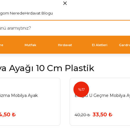
rgom Nerede
Hırdavat Blogu
re
Mutfak
Hırdavat
El Aletleri
Gardr
a Ayağı 10 Cm Plastik
Eroğlu
%17
izma Mobilya Ayak
Eroğlu U Geçme Mobilya A
4,50 ₺
33,50 ₺
40,20 ₺