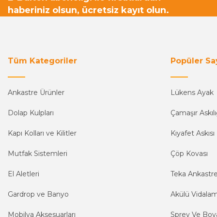
haberiniz olsun, ücretsiz kayıt olun.
Tüm Kategoriler
Popüler Sa
Ankastre Ürünler
Lükens Ayak
Dolap Kulpları
Çamaşır Askılı
Kapı Kolları ve Kilitler
Kıyafet Askısı
Mutfak Sistemleri
Çöp Kovası
El Aletleri
Teka Ankastr
Gardrop ve Banyo
Akülü Vidala
Mobilya Aksesuarları
Sprey Ve Boya