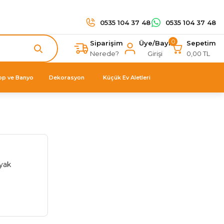
0535 104 37 48
0535 104 37 48
0
Siparişim
Üye/Bayi
Sepetim
Nerede?
Girişi
0,00 TL
op ve Banyo
Dekorasyon
Küçük Ev Aletleri
yak