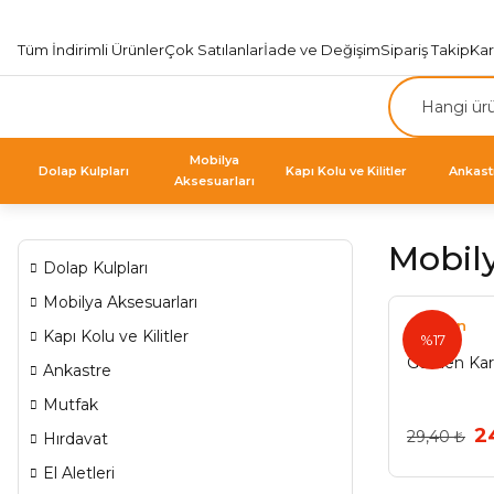
Tüm İndirimli Ürünler
Çok Satılanlar
İade ve Değişim
Sipariş Takip
Ka
Mobilya
Dolap Kulpları
Kapı Kolu ve Kilitler
Ankast
Aksesuarları
Mobily
Dolap Kulpları
Mobilya Aksesuarları
Gürden
Kapı Kolu ve Kilitler
%17
Gürden Kar
Ankastre
Mutfak
2
29,40 ₺
Hırdavat
El Aletleri