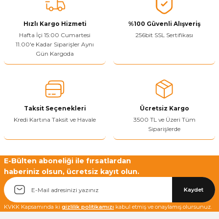
Vitrin Ara Ayakları
Askı Boruları ve Flanşları
Cam Kilidi
Piton Askı
Tutkal Çeşitleri
Fırça ve Spatula
Sıcak Hava Tabancası
Sabunluk
Pantolonluk
Hızlı Kargo Hizmeti
%100 Güvenli Alışveriş
Hafta İçi 15:00 Cumartesi
256bit SSL Sertifikası
Ayak Tablaları
Ara Ayak ve Aparatları
Sandık Kilitleri
Streç
El Rendesi
Şampuanlık
11.00'e Kadar Siparişler Aynı
Gün Kargoda
aları
Papuç Çeşitleri
Elektronik Kilitler
Vida, Dübel ve Çivi
Silikon Tabancaları
Tuvalet Fırçalığı
Zımba Teli
Tuvalet Kağıtlılığı
Zımpara Çeşitleri
Taksit Seçenekleri
Ücretsiz Kargo
Kredi Kartına Taksit ve Havale
3500 TL ve Üzeri Tüm
Siparişlerde
E-Bülten aboneliği ile fırsatlardan
haberiniz olsun, ücretsiz kayıt olun.
Kaydet
KVKK Kapsamında ki
gizlilik politikamızı
kabul etmiş ve onaylamış olursunuz.