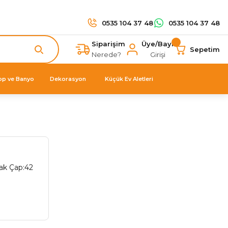
0535 104 37 48
0535 104 37 48
Siparişim
Üye/Bayi
Sepetim
Nerede?
Girişi
op ve Banyo
Dekorasyon
Küçük Ev Aletleri
ak Çap:42