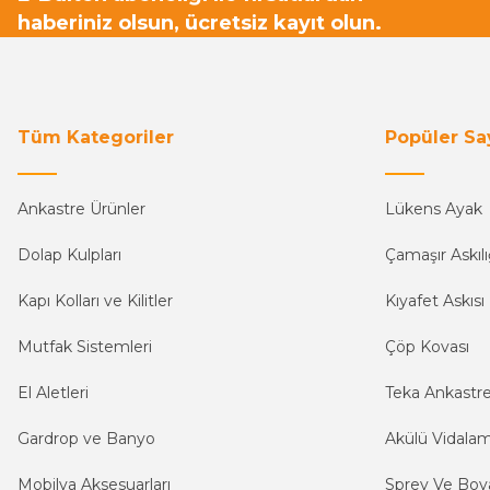
haberiniz olsun, ücretsiz kayıt olun.
Tüm Kategoriler
Popüler Sa
Ankastre Ürünler
Lükens Ayak
Dolap Kulpları
Çamaşır Askılı
Kapı Kolları ve Kilitler
Kıyafet Askısı
Mutfak Sistemleri
Çöp Kovası
El Aletleri
Teka Ankastr
Gardrop ve Banyo
Akülü Vidala
Mobilya Aksesuarları
Sprey Ve Boya