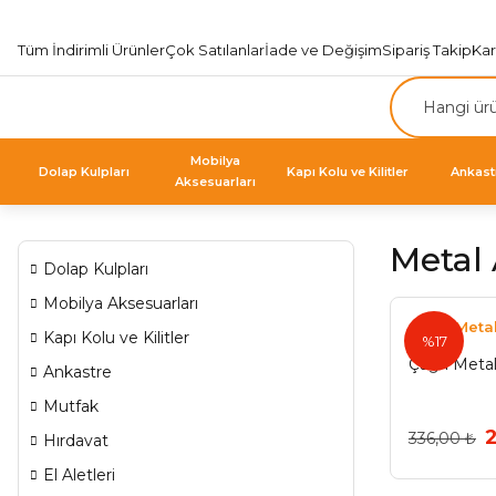
Tüm İndirimli Ürünler
Çok Satılanlar
İade ve Değişim
Sipariş Takip
Ka
Mobilya
Dolap Kulpları
Kapı Kolu ve Kilitler
Ankast
Aksesuarları
Metal
Dolap Kulpları
Mobilya Aksesuarları
Çağrı Meta
Kapı Kolu ve Kilitler
%17
Çağrı Meta
Ankastre
Mutfak
336,00 ₺
Hırdavat
El Aletleri