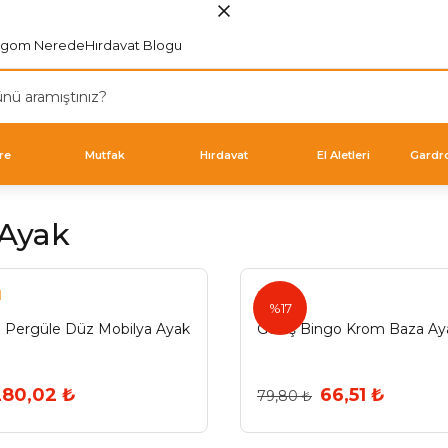
rgom Nerede
Hırdavat Blogu
re
Mutfak
Hırdavat
El Aletleri
Gardr
 Ayak
l
Eroğlu
%17
l Pergüle Düz Mobilya Ayak
Geniş Bingo Krom Baza Ay
280,02 ₺
66,51 ₺
79,80 ₺