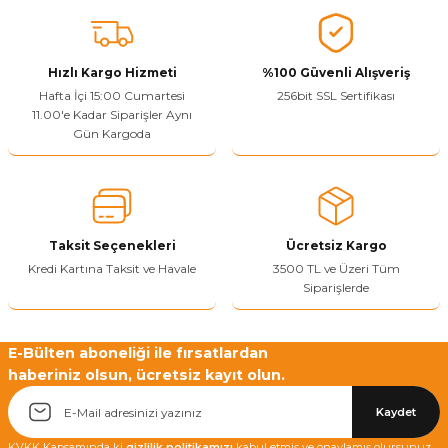
Vitrin Ara Ayakları
Askı Boruları ve Flanşları
Cam Kilidi
Piton Askı
Tutkal Çeşitleri
Fırça ve Spatula
Sıcak Hava Tabancası
Sabunluk
Pantolonluk
Ayak Tablaları
Ara Ayak ve Aparatları
Sandık Kilitleri
Streç
El Rendesi
Şampuanlık
Hızlı Kargo Hizmeti
%100 Güvenli Alışveriş
Hafta İçi 15:00 Cumartesi
256bit SSL Sertifikası
11.00'e Kadar Siparişler Aynı
aları
Papuç Çeşitleri
Elektronik Kilitler
Vida, Dübel ve Çivi
Silikon Tabancaları
Tuvalet Fırçalığı
Gün Kargoda
Zımba Teli
Tuvalet Kağıtlılığı
Zımpara Çeşitleri
Taksit Seçenekleri
Ücretsiz Kargo
Kredi Kartına Taksit ve Havale
3500 TL ve Üzeri Tüm
Siparişlerde
E-Bülten aboneliği ile fırsatlardan
haberiniz olsun, ücretsiz kayıt olun.
Kaydet
KVKK Kapsamında ki
gizlilik politikamızı
kabul etmiş ve onaylamış olursunuz.