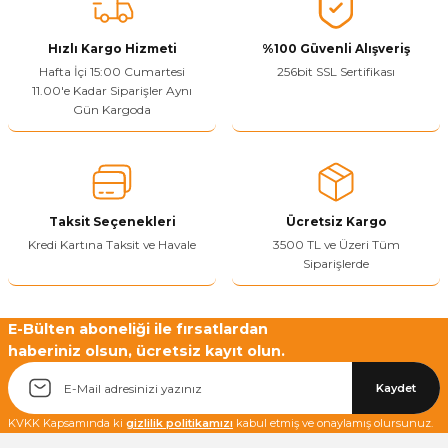
Vitrin Ara Ayakları
Askı Boruları ve Flanşları
Cam Kilidi
Piton Askı
Tutkal Çeşitleri
Fırça ve Spatula
Sıcak Hava Tabancası
Sabunluk
Pantolonluk
Hızlı Kargo Hizmeti
%100 Güvenli Alışveriş
Hafta İçi 15:00 Cumartesi
256bit SSL Sertifikası
Ayak Tablaları
Ara Ayak ve Aparatları
Sandık Kilitleri
Streç
El Rendesi
Şampuanlık
11.00'e Kadar Siparişler Aynı
Gün Kargoda
aları
Papuç Çeşitleri
Elektronik Kilitler
Vida, Dübel ve Çivi
Silikon Tabancaları
Tuvalet Fırçalığı
Zımba Teli
Tuvalet Kağıtlılığı
Zımpara Çeşitleri
Taksit Seçenekleri
Ücretsiz Kargo
Kredi Kartına Taksit ve Havale
3500 TL ve Üzeri Tüm
Siparişlerde
E-Bülten aboneliği ile fırsatlardan
haberiniz olsun, ücretsiz kayıt olun.
Kaydet
KVKK Kapsamında ki
gizlilik politikamızı
kabul etmiş ve onaylamış olursunuz.