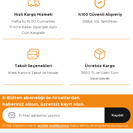
Vitrin Ara Ayakları
Askı Boruları ve Flanşları
Cam Kilidi
Piton Askı
Tutkal Çeşitleri
Fırça ve Spatula
Sıcak Hava Tabancası
Sabunluk
Pantolonluk
Hızlı Kargo Hizmeti
%100 Güvenli Alışveriş
Hafta İçi 15:00 Cumartesi
256bit SSL Sertifikası
Ayak Tablaları
Ara Ayak ve Aparatları
Sandık Kilitleri
Streç
El Rendesi
Şampuanlık
11.00'e Kadar Siparişler Aynı
Gün Kargoda
aları
Papuç Çeşitleri
Elektronik Kilitler
Vida, Dübel ve Çivi
Silikon Tabancaları
Tuvalet Fırçalığı
Zımba Teli
Tuvalet Kağıtlılığı
Zımpara Çeşitleri
Taksit Seçenekleri
Ücretsiz Kargo
Kredi Kartına Taksit ve Havale
3500 TL ve Üzeri Tüm
Siparişlerde
E-Bülten aboneliği ile fırsatlardan
haberiniz olsun, ücretsiz kayıt olun.
Kaydet
KVKK Kapsamında ki
gizlilik politikamızı
kabul etmiş ve onaylamış olursunuz.