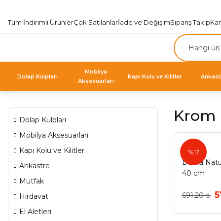
Tüm İndirimli Ürünler
Çok Satılanlar
İade ve Değişim
Sipariş Takip
Ka
Mobilya
Dolap Kulpları
Kapı Kolu ve Kilitler
Ankast
Aksesuarları
Krom H
Dolap Kulpları
Mobilya Aksesuarları
Duxxa
Kapı Kolu ve Kilitler
%17
Duxxa Natu
Ankastre
40 cm
Mutfak
5
691,20 ₺
Hırdavat
El Aletleri