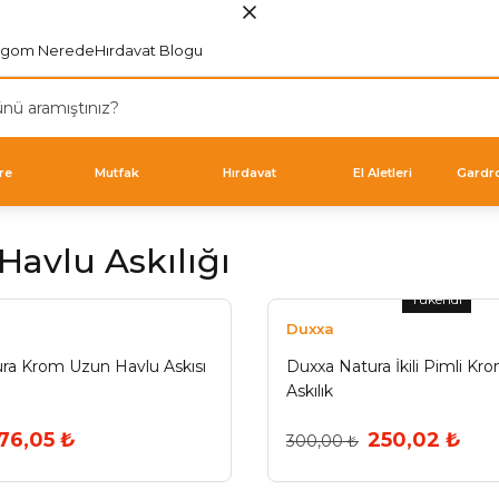
rgom Nerede
Hırdavat Blogu
re
Mutfak
Hırdavat
El Aletleri
Gardr
avlu Askılığı
Tükendi
Duxxa
ra Krom Uzun Havlu Askısı
Duxxa Natura İkili Pimli Kr
Askılık
76,05 ₺
250,02 ₺
300,00 ₺