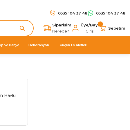
0535 104 37 48
0535 104 37 48
Siparişim
Üye/Bayi
Sepetim
Nerede?
Girişi
op ve Banyo
Dekorasyon
Küçük Ev Aletleri
om Havlu