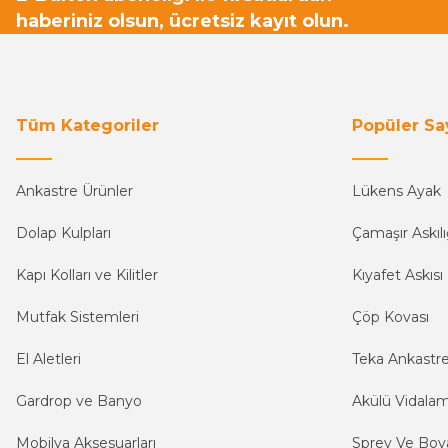
haberiniz olsun, ücretsiz kayıt olun.
Tüm Kategoriler
Popüler Sa
Ankastre Ürünler
Lükens Ayak
Dolap Kulpları
Çamaşır Askılı
Kapı Kolları ve Kilitler
Kıyafet Askısı
Mutfak Sistemleri
Çöp Kovası
El Aletleri
Teka Ankastr
Gardrop ve Banyo
Akülü Vidala
Mobilya Aksesuarları
Sprey Ve Boya