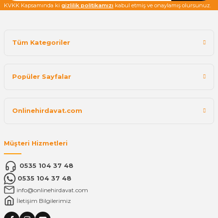
KVKK Kapsamında ki
gizlilik politikamızı
kabul etmiş ve onaylamış olursunuz.
Tüm Kategoriler
Popüler Sayfalar
Onlinehirdavat.com
Müşteri Hizmetleri
0535 104 37 48
0535 104 37 48
info@onlinehirdavat.com
İletişim Bilgilerimiz