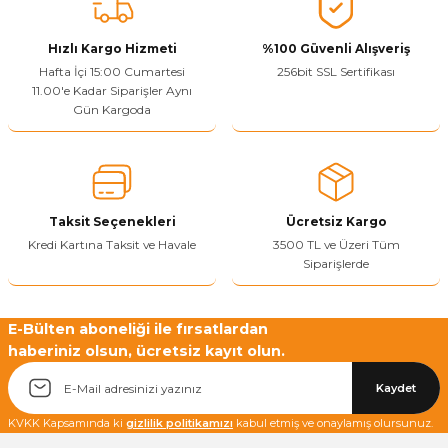
Vitrin Ara Ayakları
Askı Boruları ve Flanşları
Cam Kilidi
Piton Askı
Tutkal Çeşitleri
Fırça ve Spatula
Sıcak Hava Tabancası
Sabunluk
Pantolonluk
Hızlı Kargo Hizmeti
%100 Güvenli Alışveriş
Hafta İçi 15:00 Cumartesi
256bit SSL Sertifikası
Ayak Tablaları
Ara Ayak ve Aparatları
Sandık Kilitleri
Streç
El Rendesi
Şampuanlık
11.00'e Kadar Siparişler Aynı
Gün Kargoda
aları
Papuç Çeşitleri
Elektronik Kilitler
Vida, Dübel ve Çivi
Silikon Tabancaları
Tuvalet Fırçalığı
Zımba Teli
Tuvalet Kağıtlılığı
Zımpara Çeşitleri
Taksit Seçenekleri
Ücretsiz Kargo
Kredi Kartına Taksit ve Havale
3500 TL ve Üzeri Tüm
Siparişlerde
E-Bülten aboneliği ile fırsatlardan
haberiniz olsun, ücretsiz kayıt olun.
Kaydet
KVKK Kapsamında ki
gizlilik politikamızı
kabul etmiş ve onaylamış olursunuz.