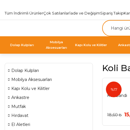
Tüm İndirimli Ürünler
Çok Satılanlar
İade ve Değişim
Sipariş Takip
Ka
Mobilya
Dolap Kulpları
Kapı Kolu ve Kilitler
Ankast
Aksesuarları
Koli B
Dolap Kulpları
Mobilya Aksesuarları
Astel
Kapı Kolu ve Kilitler
%17
Koli Bandı
Ankastre
Mutfak
15
18,60 ₺
Hırdavat
El Aletleri