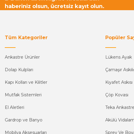
haberiniz olsun, ücretsiz kayıt olun.
Tüm Kategoriler
Popüler Sa
Ankastre Ürünler
Lükens Ayak
Dolap Kulpları
Çamaşır Askılı
Kapı Kolları ve Kilitler
Kıyafet Askısı
Mutfak Sistemleri
Çöp Kovası
El Aletleri
Teka Ankastr
Gardrop ve Banyo
Akülü Vidala
Mobilya Aksesuarları
Sprey Ve Boya