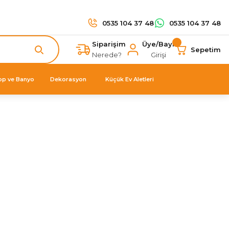
0535 104 37 48
0535 104 37 48
Siparişim
Üye/Bayi
Sepetim
Nerede?
Girişi
op ve Banyo
Dekorasyon
Küçük Ev Aletleri