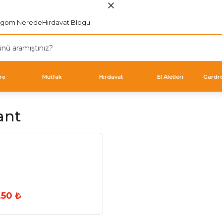
rgom Nerede
Hırdavat Blogu
re
Mutfak
Hırdavat
El Aletleri
Gardr
ant
,50 ₺