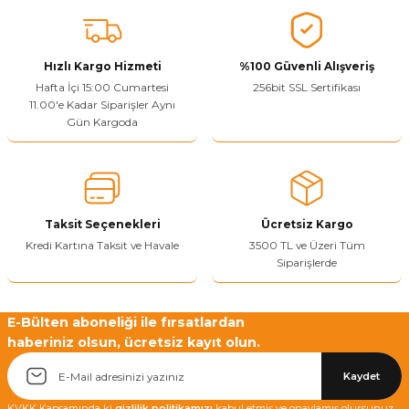
Vitrin Ara Ayakları
Askı Boruları ve Flanşları
Cam Kilidi
Piton Askı
Tutkal Çeşitleri
Fırça ve Spatula
Sıcak Hava Tabancası
Sabunluk
Pantolonluk
Ayak Tablaları
Ara Ayak ve Aparatları
Sandık Kilitleri
Streç
El Rendesi
Şampuanlık
Hızlı Kargo Hizmeti
%100 Güvenli Alışveriş
Hafta İçi 15:00 Cumartesi
256bit SSL Sertifikası
11.00'e Kadar Siparişler Aynı
aları
Papuç Çeşitleri
Elektronik Kilitler
Vida, Dübel ve Çivi
Silikon Tabancaları
Tuvalet Fırçalığı
Gün Kargoda
Zımba Teli
Tuvalet Kağıtlılığı
Zımpara Çeşitleri
Taksit Seçenekleri
Ücretsiz Kargo
Kredi Kartına Taksit ve Havale
3500 TL ve Üzeri Tüm
Siparişlerde
E-Bülten aboneliği ile fırsatlardan
haberiniz olsun, ücretsiz kayıt olun.
Kaydet
KVKK Kapsamında ki
gizlilik politikamızı
kabul etmiş ve onaylamış olursunuz.