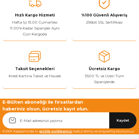
Vitrin Ara Ayakları
Askı Boruları ve Flanşları
Cam Kilidi
Piton Askı
Tutkal Çeşitleri
Fırça ve Spatula
Sıcak Hava Tabancası
Sabunluk
Pantolonluk
Hızlı Kargo Hizmeti
%100 Güvenli Alışveriş
Hafta İçi 15:00 Cumartesi
256bit SSL Sertifikası
Ayak Tablaları
Ara Ayak ve Aparatları
Sandık Kilitleri
Streç
El Rendesi
Şampuanlık
11.00'e Kadar Siparişler Aynı
Gün Kargoda
aları
Papuç Çeşitleri
Elektronik Kilitler
Vida, Dübel ve Çivi
Silikon Tabancaları
Tuvalet Fırçalığı
Zımba Teli
Tuvalet Kağıtlılığı
Zımpara Çeşitleri
Taksit Seçenekleri
Ücretsiz Kargo
Kredi Kartına Taksit ve Havale
3500 TL ve Üzeri Tüm
Siparişlerde
E-Bülten aboneliği ile fırsatlardan
haberiniz olsun, ücretsiz kayıt olun.
Kaydet
KVKK Kapsamında ki
gizlilik politikamızı
kabul etmiş ve onaylamış olursunuz.