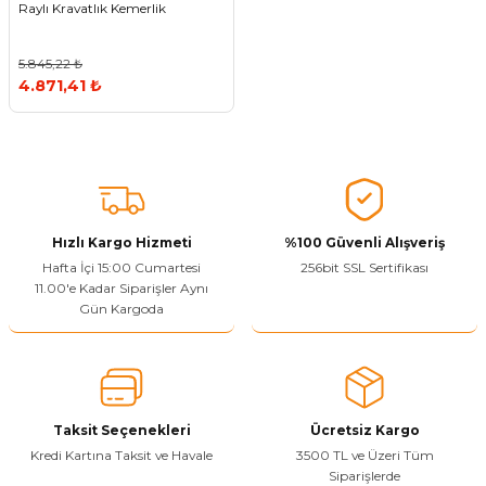
Raylı Kravatlık Kemerlik
Vitrin Ara Ayakları
Askı Boruları ve Flanşları
Cam Kilidi
Piton Askı
Tutkal Çeşitleri
Fırça ve Spatula
Sıcak Hava Tabancası
Sabunluk
Pantolonluk
5.845,22 ₺
Ayak Tablaları
Ara Ayak ve Aparatları
Sandık Kilitleri
Streç
El Rendesi
Şampuanlık
4.871,41 ₺
aları
Papuç Çeşitleri
Elektronik Kilitler
Vida, Dübel ve Çivi
Silikon Tabancaları
Tuvalet Fırçalığı
Zımba Teli
Tuvalet Kağıtlılığı
Zımpara Çeşitleri
Hızlı Kargo Hizmeti
%100 Güvenli Alışveriş
Hafta İçi 15:00 Cumartesi
256bit SSL Sertifikası
11.00'e Kadar Siparişler Aynı
Gün Kargoda
Taksit Seçenekleri
Ücretsiz Kargo
Kredi Kartına Taksit ve Havale
3500 TL ve Üzeri Tüm
Siparişlerde