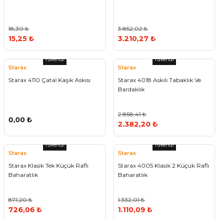
Vitrin Ara Ayakları
Askı Boruları ve Flanşları
Cam Kilidi
Piton Askı
Tutkal Çeşitleri
Fırça ve Spatula
Sıcak Hava Tabancası
Sabunluk
Pantolonluk
18,30 ₺
3.852,02 ₺
Ayak Tablaları
Ara Ayak ve Aparatları
Sandık Kilitleri
Streç
El Rendesi
Şampuanlık
15,25 ₺
3.210,27 ₺
aları
Papuç Çeşitleri
Elektronik Kilitler
Vida, Dübel ve Çivi
Silikon Tabancaları
Tuvalet Fırçalığı
Tükendi
Tükendi
Starax
Starax
Starax 4110 Çatal Kaşık Askısı
Starax 4018 Askılı Tabaklık Ve
Zımba Teli
Tuvalet Kağıtlılığı
Bardaklık
Zımpara Çeşitleri
2.858,41 ₺
0,00 ₺
2.382,20 ₺
Tükendi
Tükendi
Starax
Starax
Starax Klasik Tek Küçük Raflı
Starax 4005 Klasik 2 Küçük Raflı
Baharatlık
Baharatlık
871,20 ₺
1.332,01 ₺
726,06 ₺
1.110,09 ₺