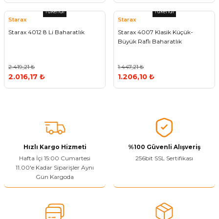
Tükendi
Tükendi
Starax
Starax
Starax 4012 8 Li Baharatlık
Starax 4007 Klasik Küçük-
Büyük Raflı Baharatlık
2.419,21 ₺
1.447,21 ₺
2.016,17 ₺
1.206,10 ₺
Hızlı Kargo Hizmeti
%100 Güvenli Alışveriş
Hafta İçi 15:00 Cumartesi
256bit SSL Sertifikası
11.00'e Kadar Siparişler Aynı
Gün Kargoda