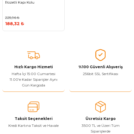
Rozetli Kapı Kolu
Vitrin Ara Ayakları
Askı Boruları ve Flanşları
Cam Kilidi
Piton Askı
Tutkal Çeşitleri
Fırça ve Spatula
Sıcak Hava Tabancası
Sabunluk
Pantolonluk
225,96 ₺
Ayak Tablaları
Ara Ayak ve Aparatları
Sandık Kilitleri
Streç
El Rendesi
Şampuanlık
188,32 ₺
aları
Papuç Çeşitleri
Elektronik Kilitler
Vida, Dübel ve Çivi
Silikon Tabancaları
Tuvalet Fırçalığı
Zımba Teli
Tuvalet Kağıtlılığı
Zımpara Çeşitleri
Hızlı Kargo Hizmeti
%100 Güvenli Alışveriş
Hafta İçi 15:00 Cumartesi
256bit SSL Sertifikası
11.00'e Kadar Siparişler Aynı
Gün Kargoda
Taksit Seçenekleri
Ücretsiz Kargo
Kredi Kartına Taksit ve Havale
3500 TL ve Üzeri Tüm
Siparişlerde