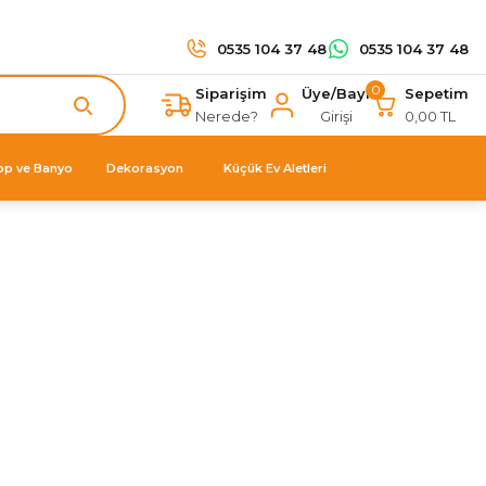
0535 104 37 48
0535 104 37 48
0
Siparişim
Üye/Bayi
Sepetim
Nerede?
Girişi
0,00 TL
op ve Banyo
Dekorasyon
Küçük Ev Aletleri