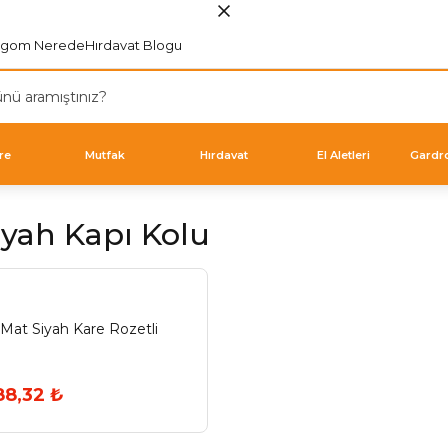
rgom Nerede
Hırdavat Blogu
re
Mutfak
Hırdavat
El Aletleri
Gardr
iyah Kapı Kolu
Mat Siyah Kare Rozetli
88,32 ₺