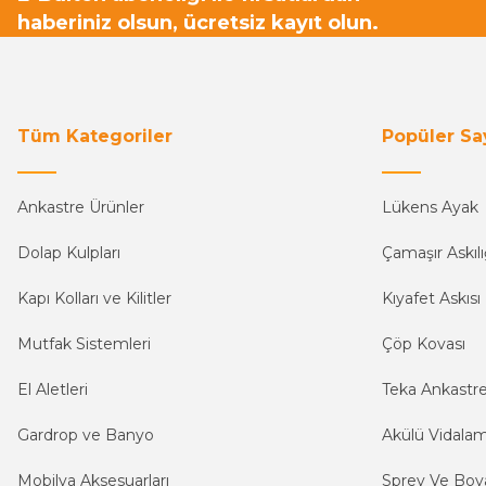
haberiniz olsun, ücretsiz kayıt olun.
Tüm Kategoriler
Popüler Sa
Ankastre Ürünler
Lükens Ayak
Dolap Kulpları
Çamaşır Askılı
Kapı Kolları ve Kilitler
Kıyafet Askısı
Mutfak Sistemleri
Çöp Kovası
El Aletleri
Teka Ankastr
Gardrop ve Banyo
Akülü Vidala
Mobilya Aksesuarları
Sprey Ve Boya