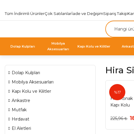
Tüm İndirimli Ürünler
Çok Satılanlar
İade ve Değişim
Sipariş Takip
Ka
Mobilya
Dolap Kulpları
Kapı Kolu ve Kilitler
Ankast
Aksesuarları
Hira S
Dolap Kulpları
Mobilya Aksesuarları
Hira
Kapı Kolu ve Kilitler
%17
Hira Konak 
Ankastre
Kapı Kolu
Mutfak
1
225,96 ₺
Hırdavat
El Aletleri