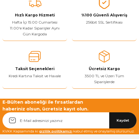
Vitrin Ara Ayakları
Askı Boruları ve Flanşları
Cam Kilidi
Piton Askı
Tutkal Çeşitleri
Fırça ve Spatula
Sıcak Hava Tabancası
Sabunluk
Pantolonluk
Hızlı Kargo Hizmeti
%100 Güvenli Alışveriş
Hafta İçi 15:00 Cumartesi
256bit SSL Sertifikası
Ayak Tablaları
Ara Ayak ve Aparatları
Sandık Kilitleri
Streç
El Rendesi
Şampuanlık
11.00'e Kadar Siparişler Aynı
Gün Kargoda
aları
Papuç Çeşitleri
Elektronik Kilitler
Vida, Dübel ve Çivi
Silikon Tabancaları
Tuvalet Fırçalığı
Zımba Teli
Tuvalet Kağıtlılığı
Zımpara Çeşitleri
Taksit Seçenekleri
Ücretsiz Kargo
Kredi Kartına Taksit ve Havale
3500 TL ve Üzeri Tüm
Siparişlerde
E-Bülten aboneliği ile fırsatlardan
haberiniz olsun, ücretsiz kayıt olun.
Kaydet
KVKK Kapsamında ki
gizlilik politikamızı
kabul etmiş ve onaylamış olursunuz.