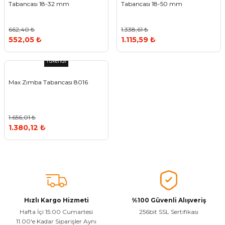
Tabancası 18-32 mm
Tabancası 18-50 mm
Vitrin Ara Ayakları
Askı Boruları ve Flanşları
Cam Kilidi
Piton Askı
Tutkal Çeşitleri
Fırça ve Spatula
Sıcak Hava Tabancası
Sabunluk
Pantolonluk
662,40 ₺
1.338,61 ₺
Ayak Tablaları
Ara Ayak ve Aparatları
Sandık Kilitleri
Streç
El Rendesi
Şampuanlık
552,05 ₺
1.115,59 ₺
aları
Papuç Çeşitleri
Elektronik Kilitler
Vida, Dübel ve Çivi
Silikon Tabancaları
Tuvalet Fırçalığı
Tükendi
Max Zımba Tabancası 8016
Zımba Teli
Tuvalet Kağıtlılığı
Zımpara Çeşitleri
1.656,01 ₺
1.380,12 ₺
Hızlı Kargo Hizmeti
%100 Güvenli Alışveriş
Hafta İçi 15:00 Cumartesi
256bit SSL Sertifikası
11.00'e Kadar Siparişler Aynı