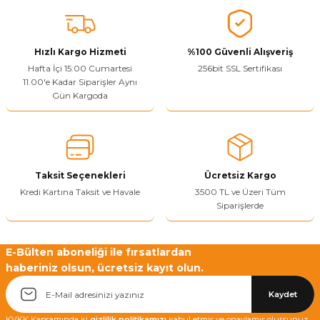
Vitrin Ara Ayakları
Askı Boruları ve Flanşları
Cam Kilidi
Piton Askı
Tutkal Çeşitleri
Fırça ve Spatula
Sıcak Hava Tabancası
Sabunluk
Pantolonluk
Ayak Tablaları
Ara Ayak ve Aparatları
Sandık Kilitleri
Streç
El Rendesi
Şampuanlık
Hızlı Kargo Hizmeti
%100 Güvenli Alışveriş
Hafta İçi 15:00 Cumartesi
256bit SSL Sertifikası
11.00'e Kadar Siparişler Aynı
aları
Papuç Çeşitleri
Elektronik Kilitler
Vida, Dübel ve Çivi
Silikon Tabancaları
Tuvalet Fırçalığı
Gün Kargoda
Zımba Teli
Tuvalet Kağıtlılığı
Zımpara Çeşitleri
Taksit Seçenekleri
Ücretsiz Kargo
Kredi Kartına Taksit ve Havale
3500 TL ve Üzeri Tüm
Siparişlerde
E-Bülten aboneliği ile fırsatlardan
haberiniz olsun, ücretsiz kayıt olun.
Kaydet
KVKK Kapsamında ki
gizlilik politikamızı
kabul etmiş ve onaylamış olursunuz.