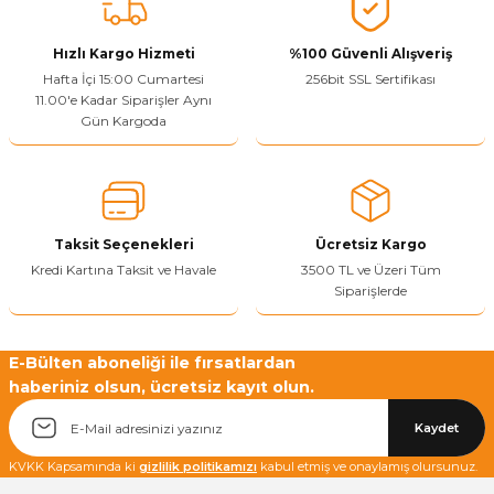
Vitrin Ara Ayakları
Askı Boruları ve Flanşları
Cam Kilidi
Piton Askı
Tutkal Çeşitleri
Fırça ve Spatula
Sıcak Hava Tabancası
Sabunluk
Pantolonluk
Hızlı Kargo Hizmeti
%100 Güvenli Alışveriş
Hafta İçi 15:00 Cumartesi
256bit SSL Sertifikası
Ayak Tablaları
Ara Ayak ve Aparatları
Sandık Kilitleri
Streç
El Rendesi
Şampuanlık
11.00'e Kadar Siparişler Aynı
Gün Kargoda
aları
Papuç Çeşitleri
Elektronik Kilitler
Vida, Dübel ve Çivi
Silikon Tabancaları
Tuvalet Fırçalığı
Zımba Teli
Tuvalet Kağıtlılığı
Zımpara Çeşitleri
Taksit Seçenekleri
Ücretsiz Kargo
Kredi Kartına Taksit ve Havale
3500 TL ve Üzeri Tüm
Siparişlerde
E-Bülten aboneliği ile fırsatlardan
haberiniz olsun, ücretsiz kayıt olun.
Kaydet
KVKK Kapsamında ki
gizlilik politikamızı
kabul etmiş ve onaylamış olursunuz.