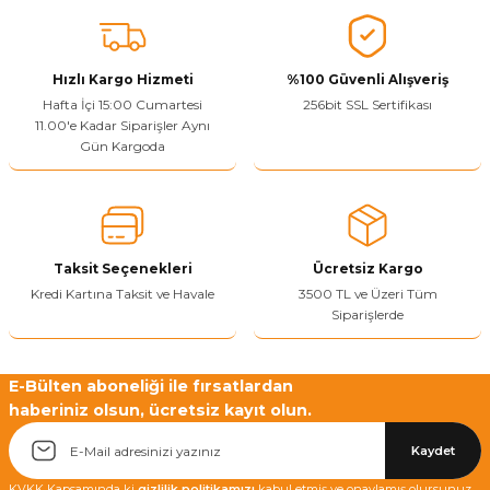
Vitrin Ara Ayakları
Askı Boruları ve Flanşları
Cam Kilidi
Piton Askı
Tutkal Çeşitleri
Fırça ve Spatula
Sıcak Hava Tabancası
Sabunluk
Pantolonluk
Ayak Tablaları
Ara Ayak ve Aparatları
Sandık Kilitleri
Streç
El Rendesi
Şampuanlık
Hızlı Kargo Hizmeti
%100 Güvenli Alışveriş
Hafta İçi 15:00 Cumartesi
256bit SSL Sertifikası
11.00'e Kadar Siparişler Aynı
aları
Papuç Çeşitleri
Elektronik Kilitler
Vida, Dübel ve Çivi
Silikon Tabancaları
Tuvalet Fırçalığı
Gün Kargoda
Zımba Teli
Tuvalet Kağıtlılığı
Zımpara Çeşitleri
Taksit Seçenekleri
Ücretsiz Kargo
Kredi Kartına Taksit ve Havale
3500 TL ve Üzeri Tüm
Siparişlerde
E-Bülten aboneliği ile fırsatlardan
haberiniz olsun, ücretsiz kayıt olun.
Kaydet
KVKK Kapsamında ki
gizlilik politikamızı
kabul etmiş ve onaylamış olursunuz.