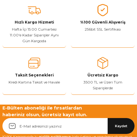
Vitrin Ara Ayakları
Askı Boruları ve Flanşları
Cam Kilidi
Piton Askı
Tutkal Çeşitleri
Fırça ve Spatula
Sıcak Hava Tabancası
Sabunluk
Pantolonluk
Ayak Tablaları
Ara Ayak ve Aparatları
Sandık Kilitleri
Streç
El Rendesi
Şampuanlık
Hızlı Kargo Hizmeti
%100 Güvenli Alışveriş
Hafta İçi 15:00 Cumartesi
256bit SSL Sertifikası
11.00'e Kadar Siparişler Aynı
aları
Papuç Çeşitleri
Elektronik Kilitler
Vida, Dübel ve Çivi
Silikon Tabancaları
Tuvalet Fırçalığı
Gün Kargoda
Zımba Teli
Tuvalet Kağıtlılığı
Zımpara Çeşitleri
Taksit Seçenekleri
Ücretsiz Kargo
Kredi Kartına Taksit ve Havale
3500 TL ve Üzeri Tüm
Siparişlerde
E-Bülten aboneliği ile fırsatlardan
haberiniz olsun, ücretsiz kayıt olun.
Kaydet
KVKK Kapsamında ki
gizlilik politikamızı
kabul etmiş ve onaylamış olursunuz.