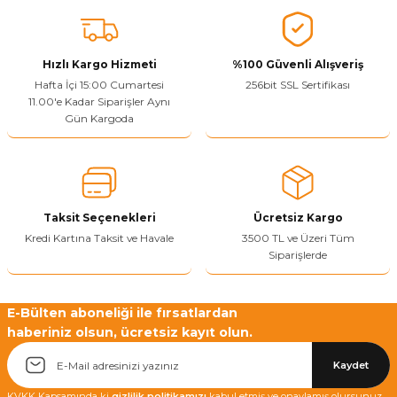
Vitrin Ara Ayakları
Askı Boruları ve Flanşları
Cam Kilidi
Piton Askı
Tutkal Çeşitleri
Fırça ve Spatula
Sıcak Hava Tabancası
Sabunluk
Pantolonluk
Ayak Tablaları
Ara Ayak ve Aparatları
Sandık Kilitleri
Streç
El Rendesi
Şampuanlık
Hızlı Kargo Hizmeti
%100 Güvenli Alışveriş
Hafta İçi 15:00 Cumartesi
256bit SSL Sertifikası
11.00'e Kadar Siparişler Aynı
aları
Papuç Çeşitleri
Elektronik Kilitler
Vida, Dübel ve Çivi
Silikon Tabancaları
Tuvalet Fırçalığı
Gün Kargoda
Zımba Teli
Tuvalet Kağıtlılığı
Zımpara Çeşitleri
Taksit Seçenekleri
Ücretsiz Kargo
Kredi Kartına Taksit ve Havale
3500 TL ve Üzeri Tüm
Siparişlerde
E-Bülten aboneliği ile fırsatlardan
haberiniz olsun, ücretsiz kayıt olun.
Kaydet
KVKK Kapsamında ki
gizlilik politikamızı
kabul etmiş ve onaylamış olursunuz.